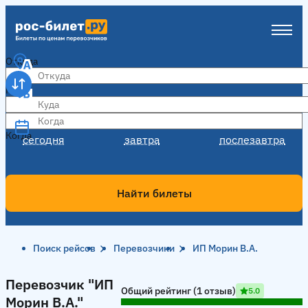
Откуда
Куда
Когда
Когда
сегодня
завтра
послезавтра
Найти билеты
Поиск рейсов
Перевозчики
ИП Морин В.А.
Перевозчик "ИП Морин В.А."
Перевозчик "ИП
Общий рейтинг (1 отзыв)
5.0
Морин В.А."