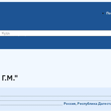
По
ов-на-Дону
Воронеж
Г.М."
Г.М."
Россия, Республика Дагест