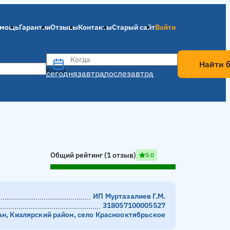
мощь
Гарантии
Отзывы
Контакты
Старый сайт
Войти
Когда
Найти 
Когда
сегодня
завтра
послезавтра
Общий рейтинг (1 отзыв)
5.0
ИП Муртазалиев Г.М.
318057100005527
ан, Кизлярский район, село Краснооктябрьское