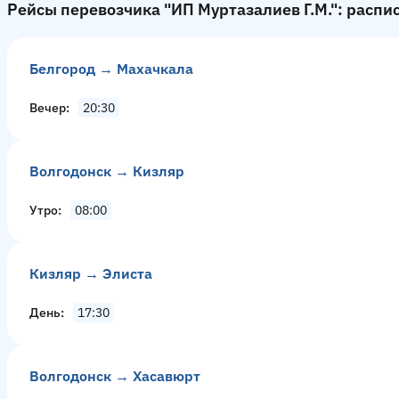
Рейсы перевозчика "ИП Муртазалиев Г.М.": распи
Белгород → Махачкала
Вечер
20:30
Волгодонск → Кизляр
Утро
08:00
Кизляр → Элиста
День
17:30
Волгодонск → Хасавюрт