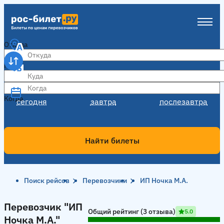
Откуда
Куда
Когда
Когда
сегодня
завтра
послезавтра
Найти билеты
Поиск рейсов
Перевозчики
ИП Ночка М.А.
Перевозчик "ИП Ночка М.А."
Перевозчик "ИП
Общий рейтинг (3 отзыва)
5.0
Ночка М.А."