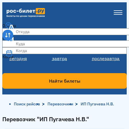
Откуда
Куда
Когда
Когда
сегодня
завтра
послезавтра
Найти билеты
Поиск рейсов
Перевозчики
ИП Пугачева Н.В.
Перевозчик "ИП Пугачева Н.В."
Перевозчик "ИП Пугачева Н.В."