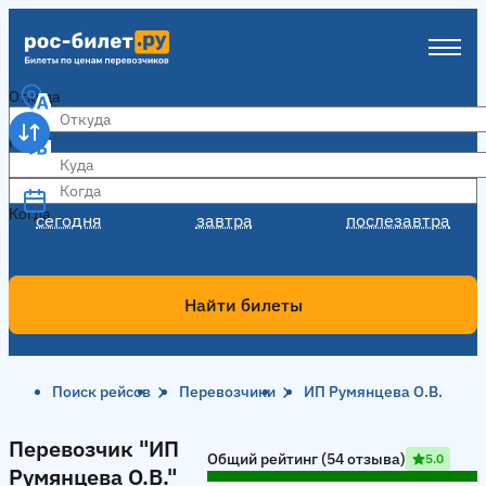
Откуда
Куда
Когда
Когда
сегодня
завтра
послезавтра
Найти билеты
Поиск рейсов
Перевозчики
ИП Румянцева О.В.
Перевозчик "ИП Румянцева О.В."
Перевозчик "ИП
Общий рейтинг (54 отзыва)
5.0
Румянцева О.В."