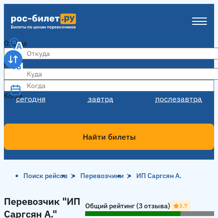
Откуда
Куда
Когда
Когда
сегодня
завтра
послезавтра
Найти билеты
Поиск рейсов
Перевозчики
ИП Саргсян А.
Перевозчик "ИП Саргсян А."
Перевозчик "ИП
Общий рейтинг (3 отзыва)
3.7
Саргсян А."