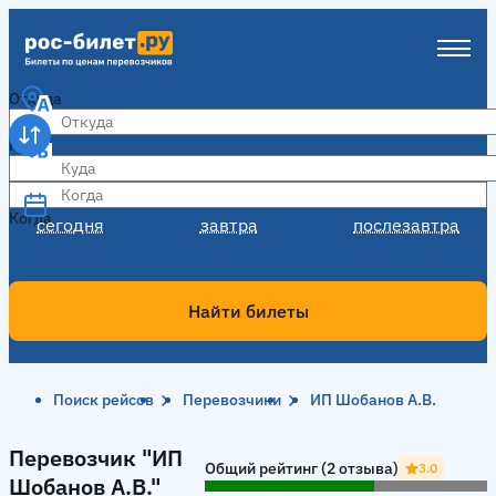
Откуда
Куда
Когда
Когда
сегодня
завтра
послезавтра
Найти билеты
Поиск рейсов
Перевозчики
ИП Шобанов А.В.
Перевозчик "ИП Шобанов А.В."
Перевозчик "ИП
Общий рейтинг (2 отзыва)
3.0
Шобанов А.В."