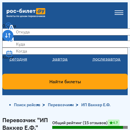
Откуда
Куда
Когда
Когда
сегодня
завтра
послезавтра
Найти билеты
Поиск рейсов
Перевозчики
ИП Ваккер Е.Ф.
Перевозчик "ИП Ваккер Е.Ф."
Перевозчик "ИП
Общий рейтинг (15 отзывов)
4.7
Ваккер Е.Ф."