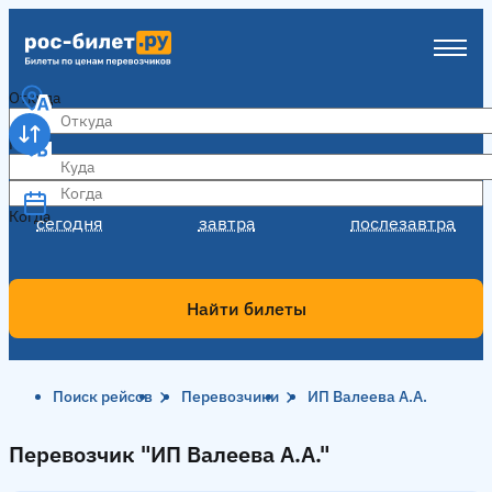
Откуда
Куда
Когда
Когда
сегодня
завтра
послезавтра
Найти билеты
Поиск рейсов
Перевозчики
ИП Валеева А.А.
Перевозчик "ИП Валеева А.А."
Перевозчик "ИП Валеева А.А."