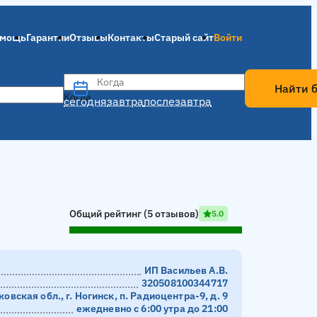
мощь
Гарантии
Отзывы
Контакты
Старый сайт
Войти
Когда
Найти 
Когда
сегодня
завтра
послезавтра
Общий рейтинг (5 отзывов)
5.0
ИП Васильев А.В.
320508100344717
овская обл., г. Ногинск, п. Радиоцентра-9, д. 9
ежедневно с 6:00 утра до 21:00