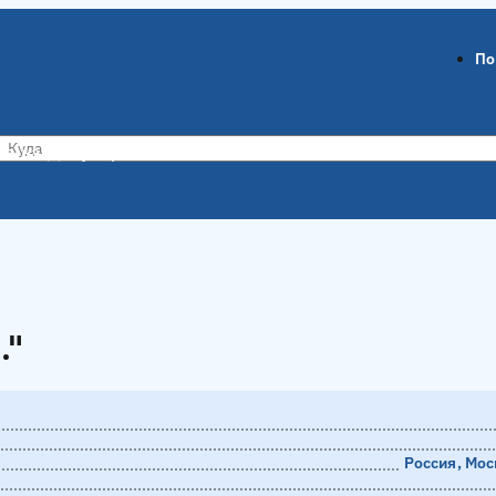
По
ов-на-Дону
Воронеж
."
."
Россия, Моск