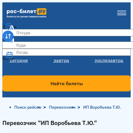
Откуда
Куда
Когда
Когда
сегодня
завтра
послезавтра
Найти билеты
Поиск рейсов
Перевозчики
ИП Воробьева Т.Ю.
Перевозчик "ИП Воробьева Т.Ю."
Перевозчик "ИП Воробьева Т.Ю."