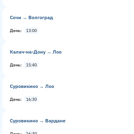
Сочи → Волгоград
День
13:00
Калач-на-Дону → Лоо
День
15:40
Суровикино → Лоо
День
16:30
Суровикино → Вардане
День
16:30