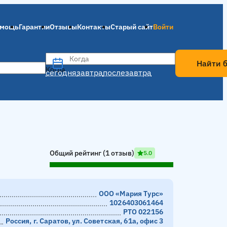
мощь
Гарантии
Отзывы
Контакты
Старый сайт
Войти
Когда
Найти 
Когда
сегодня
завтра
послезавтра
Общий рейтинг (1 отзыв)
5.0
ООО «Мария Турс»
1026403061464
РТО 022156
Россия, г. Саратов, ул. Советская, 61а, офис 3