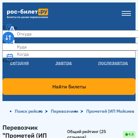
Откуда
Куда
Когда
Когда
сегодня
завтра
послезавтра
Найти билеты
Поиск рейсов
Перевозчики
Прометей (ИП Мойсиев Р.
Перевозчик "Прометей (ИП Мойсиев Р.А.)"
Перевозчик
Общий рейтинг (25
"Прометей (ИП
4.8
отзывов)