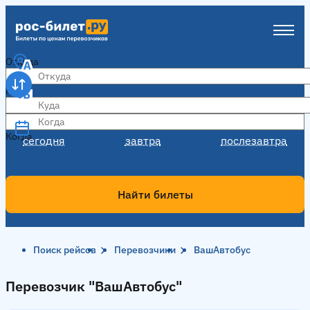
Откуда
Куда
Когда
Когда
сегодня
завтра
послезавтра
Найти билеты
Поиск рейсов
Перевозчики
ВашАвтобус
Перевозчик "ВашАвтобус"
Перевозчик "ВашАвтобус"