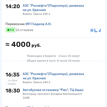
14:20
АЗС "Роснефть"(Подсолнух), развязка
на ул. Красная
Бирюч, Трасса 14К-1
Перевозчик:
ИП Гладков А.Н.
16 отзывов
4.8
≈
4000
руб.
Пересадка в Бирюче · 2 часа 15 минут
Общее время в пути: 8 часов 20 минут
16:35
АЗС "Роснефть"(Подсолнух), развязка
на ул. Красная
1 ч 55 м
Бирюч, Трасса 14К-1
в пути
18:30
Автобусная остановка "Рио", ТЦ Ашан
Белгород, проспект Богдана Хмельницкого
164Б