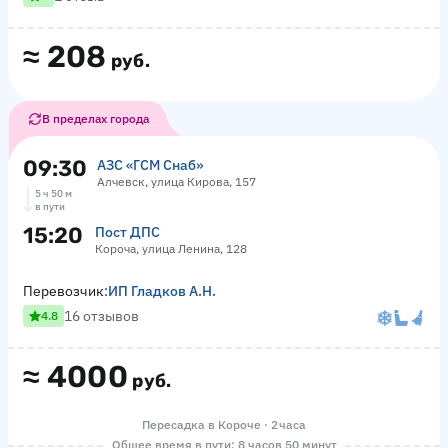
≈
208
руб.
В пределах города
09:30
АЗС «ГСМ Снаб»
Алчевск, улица Кирова, 157
5 ч 50 м
в пути
15:20
Пост ДПС
Короча, улица Ленина, 128
Перевозчик:
ИП Гладков А.Н.
16 отзывов
4.8
≈
4000
руб.
Пересадка в Короче · 2 часа
Общее время в пути: 8 часов 50 минут