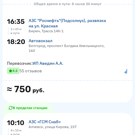
Общее время в пути: 8 часов 50 минут
16:35
АЗС "Роснефть"(Подсолнух), развязка
на ул. Красная
1 ч 45 м
Бирюч, Трасса 14К-1
в пути
18:20
Автовокзал
Белгород, проспект Богдана Хмельницкого,
160
Перевозчик:
ИП Аведян А.А.
55 отзывов
4.4
≈
750
руб.
В пределах станции
10:10
АЗС «ГСМ Снаб»
Алчевск, улица Кирова, 157
4 ч 10 м
в пути