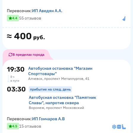
Перевозчик:
ИП Аведян А.А.
55 отзывов
4.4
≈
400
руб.
В пределах города
19:30
Автобусная остановка "Магазин
Спорттовары"
8 ч
Алчевск, проспект Металлургов, 41
в пути
03:30
прибытие на след. день
Автобусная остановка "Памятник
Славы", напротив сквера
Воронеж, проспект Московский
Перевозчик:
ИП Гончаров А.В
15 отзывов
4.5