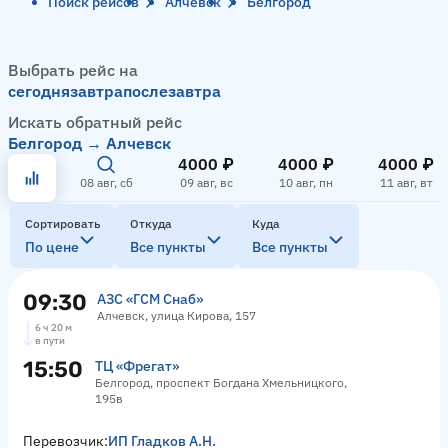
Поиск рейсов
Алчевск
Белгород
Выбрать рейс на
сегодня
завтра
послезавтра
Искать обратный рейс
Белгород → Алчевск
4000 ₽
4000 ₽
4000 ₽
08 авг, сб
09 авг, вс
10 авг, пн
11 авг, вт
Сортировать
Откуда
Куда
По цене
Все пункты
Все пункты
09:30
АЗС «ГСМ Снаб»
Алчевск, улица Кирова, 157
6 ч 20 м
в пути
15:50
ТЦ «Фрегат»
Белгород, проспект Богдана Хмельницкого,
195в
Перевозчик:
ИП Гладков А.Н.