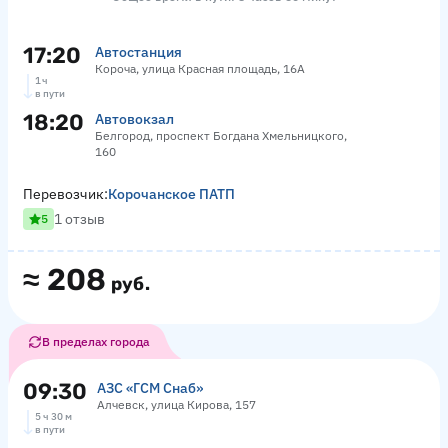
17:20
Автостанция
Короча, улица Красная площадь, 16А
1 ч
в пути
18:20
Автовокзал
Белгород, проспект Богдана Хмельницкого,
160
Перевозчик:
Корочанское ПАТП
1 отзыв
5
≈
208
руб.
В пределах города
09:30
АЗС «ГСМ Снаб»
Алчевск, улица Кирова, 157
5 ч 30 м
в пути