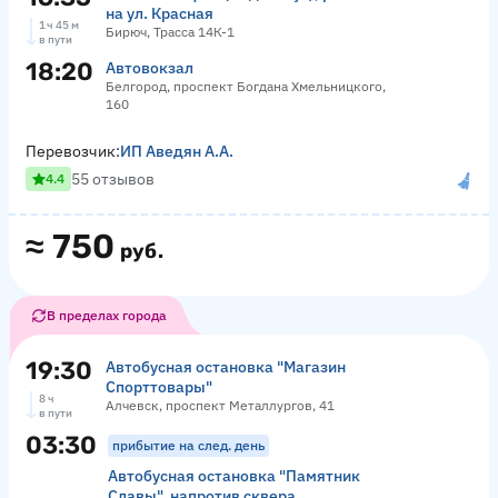
на ул. Красная
1 ч 45 м
Бирюч, Трасса 14К-1
в пути
18:20
Автовокзал
Белгород, проспект Богдана Хмельницкого,
160
Перевозчик:
ИП Аведян А.А.
55 отзывов
4.4
≈
750
руб.
В пределах города
19:30
Автобусная остановка "Магазин
Спорттовары"
8 ч
Алчевск, проспект Металлургов, 41
в пути
03:30
прибытие на след. день
Автобусная остановка "Памятник
Славы", напротив сквера