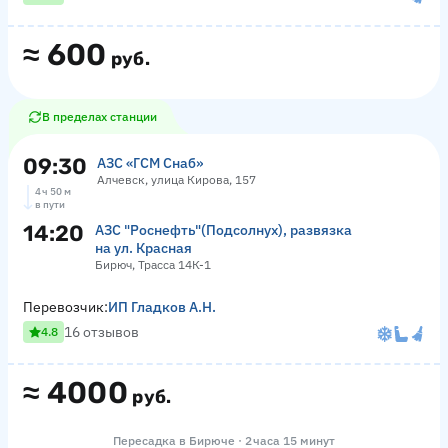
≈
600
руб.
В пределах станции
09:30
АЗС «ГСМ Снаб»
Алчевск, улица Кирова, 157
4 ч 50 м
в пути
14:20
АЗС "Роснефть"(Подсолнух), развязка
на ул. Красная
Бирюч, Трасса 14К-1
Перевозчик:
ИП Гладков А.Н.
16 отзывов
4.8
≈
4000
руб.
Пересадка в Бирюче · 2 часа 15 минут