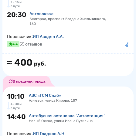
1 ч 15 м
в пути
20:30
Автовокзал
Белгород, проспект Богдана Хмельницкого,
160
Перевозчик:
ИП Аведян А.А.
55 отзывов
4.4
≈
400
руб.
В пределах города
10:10
АЗС «ГСМ Снаб»
Алчевск, улица Кирова, 157
4 ч 30 м
в пути
14:40
Автобусная остановка "Автостанция"
Новый Оскол, улица Ивана Путилина
Перевозчик:
ИП Гладков А.Н.