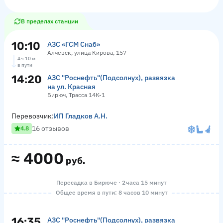
В пределах станции
10:10
АЗС «ГСМ Снаб»
Алчевск, улица Кирова, 157
4 ч 10 м
в пути
14:20
АЗС "Роснефть"(Подсолнух), развязка
на ул. Красная
Бирюч, Трасса 14К-1
Перевозчик:
ИП Гладков А.Н.
16 отзывов
4.8
≈
4000
руб.
Пересадка в Бирюче · 2 часа 15 минут
Общее время в пути: 8 часов 10 минут
16:35
АЗС "Роснефть"(Подсолнух), развязка