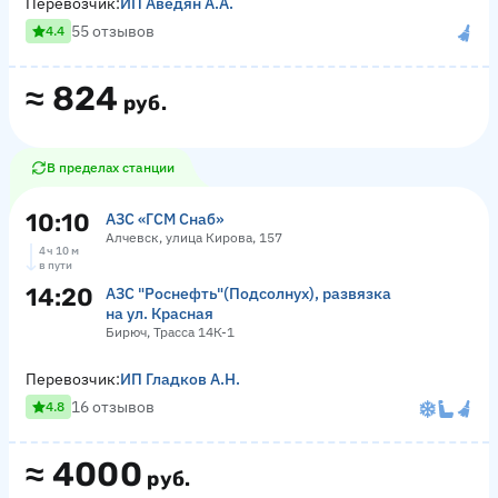
Перевозчик:
ИП Аведян А.А.
55 отзывов
4.4
≈
824
руб.
В пределах станции
10:10
АЗС «ГСМ Снаб»
Алчевск, улица Кирова, 157
4 ч 10 м
в пути
14:20
АЗС "Роснефть"(Подсолнух), развязка
на ул. Красная
Бирюч, Трасса 14К-1
Перевозчик:
ИП Гладков А.Н.
16 отзывов
4.8
≈
4000
руб.