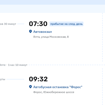
07:30
прибытие на след. день
сов 30 минут
Автовокзал
Ялта, улица Московская, 8
лте · 1 час 10 минут
09:32
нуты
Автобусная остановка "Форос"
Форос, Южнобережное шоссе