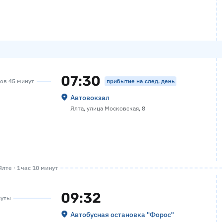
07:30
прибытие на след. день
сов 45 минут
Автовокзал
Ялта, улица Московская, 8
лте · 1 час 10 минут
09:32
нуты
Автобусная остановка "Форос"