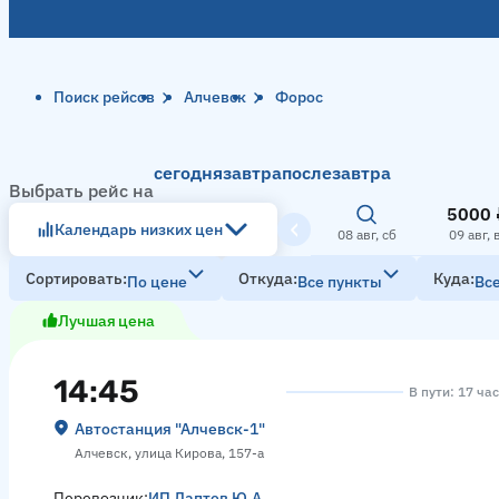
Поиск рейсов
Алчевск
Форос
сегодня
завтра
послезавтра
Выбрать рейс на
5000 
Календарь низких цен
08 авг, сб
09 авг, 
Сортировать
Откуда
Куда
По цене
Все пункты
Вс
Лучшая цена
14:45
В пути: 17 ча
Автостанция "Алчевск-1"
Алчевск, улица Кирова, 157-а
Перевозчик:
ИП Лаптев Ю.А.