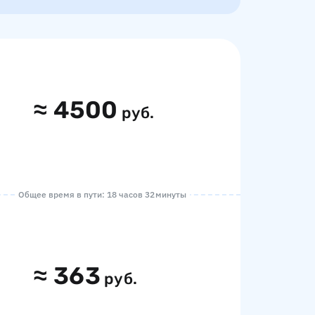
≈
4500
руб.
Общее время в пути: 18 часов 32 минуты
≈
363
руб.