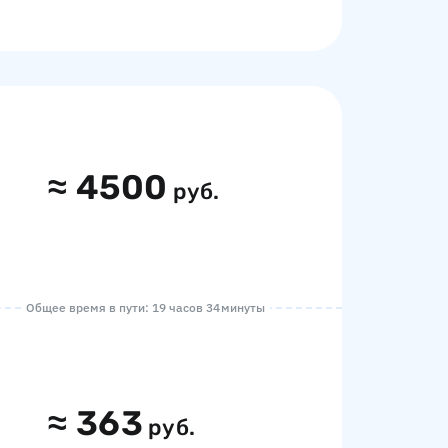
≈
4500
руб.
Общее время в пути: 19 часов 34 минуты
≈
363
руб.