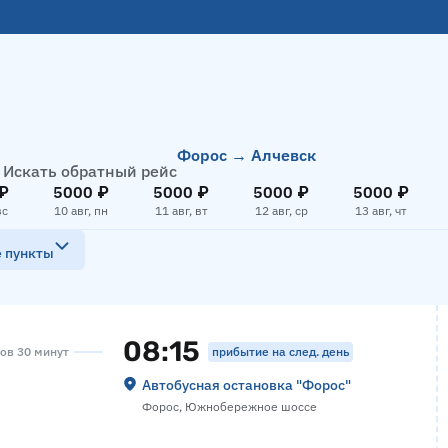
Форос → Алчевск
Искать обратный рейс
₽
5000 ₽
5000 ₽
5000 ₽
5000 ₽
вс
10 авг, пн
11 авг, вт
12 авг, ср
13 авг, чт
е пункты
08:15
прибытие на след. день
сов 30 минут
Автобусная остановка "Форос"
Форос, Южнобережное шоссе