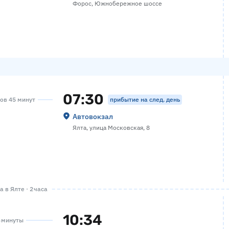
Форос, Южнобережное шоссе
07:30
прибытие на след. день
сов 45 минут
Автовокзал
Ялта, улица Московская, 8
 в Ялте · 2 часа
10:34
4 минуты