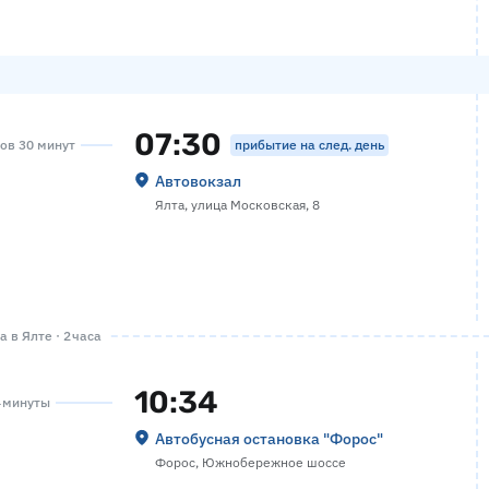
07:30
прибытие на след. день
сов 30 минут
Автовокзал
Ялта, улица Московская, 8
 в Ялте · 2 часа
10:34
4 минуты
Автобусная остановка "Форос"
Форос, Южнобережное шоссе