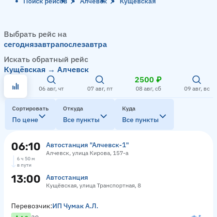
Поиск рейсов
Алчевск
Кущёвская
Выбрать рейс на
сегодня
завтра
послезавтра
Искать обратный рейс
Кущёвская → Алчевск
2500 ₽
06 авг, чт
07 авг, пт
08 авг, сб
09 авг, вс
Сортировать
Откуда
Куда
По цене
Все пункты
Все пункты
06:10
Автостанция "Алчевск-1"
Алчевск, улица Кирова, 157-а
6 ч 50 м
в пути
13:00
Автостанция
Кущёвская, улица Транспортная, 8
Перевозчик:
ИП Чумак А.Л.