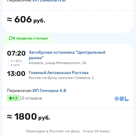
Перевозчик:
ИП Синьков Н.Ф.
≈
606
руб.
В пределах станции
07:20
Автобусная остановка "Центральный
рынок"
5 ч 40 м
Алчевск, улица Менжинского, 36
в пути
13:00
Главный Автовокзал Ростова
Ростов-на-Дону, проспект Сиверса, 1
Перевозчик:
ИП Гончаров А.В
15 отзывов
4.5
≈
1800
руб.
Пересадка в Ростове-на-Дону · 3 часа 50 минут