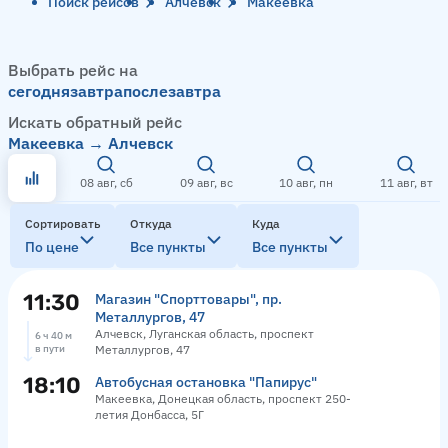
Поиск рейсов
Алчевск
Макеевка
Выбрать рейс на
сегодня
завтра
послезавтра
Искать обратный рейс
Макеевка → Алчевск
08 авг, сб
09 авг, вс
10 авг, пн
11 авг, вт
Сортировать
Откуда
Куда
По цене
Все пункты
Все пункты
11:30
Магазин "Спорттовары", пр.
Металлургов, 47
Алчевск, Луганская область, проспект
6 ч 40 м
в пути
Металлургов, 47
18:10
Автобусная остановка "Папирус"
Макеевка, Донецкая область, проспект 250-
летия Донбасса, 5Г