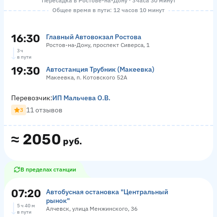
Пересадка в Ростове-на-Дону · 3 часа 30 минут
Общее время в пути: 12 часов 10 минут
16:30
Главный Автовокзал Ростова
Ростов-на-Дону, проспект Сиверса, 1
3 ч
в пути
19:30
Автостанция Трубник (Макеевка)
Макеевка, п. Котовского 52А
Перевозчик:
ИП Мальчева О.В.
11 отзывов
3
≈
2050
руб.
В пределах станции
07:20
Автобусная остановка "Центральный
рынок"
5 ч 40 м
Алчевск, улица Менжинского, 36
в пути