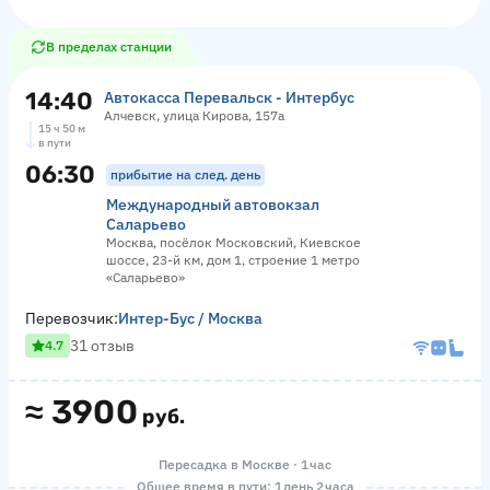
В пределах станции
14:40
Автокасса Перевальск - Интербус
Алчевск, улица Кирова, 157а
15 ч 50 м
в пути
06:30
прибытие на след. день
Международный автовокзал
Саларьево
Москва, посёлок Московский, Киевское
шоссе, 23-й км, дом 1, строение 1 метро
«Саларьево»
Перевозчик:
Интер-Бус / Москва
31 отзыв
4.7
≈
3900
руб.
Пересадка в Москве · 1 час
Общее время в пути: 1 день 2 часа