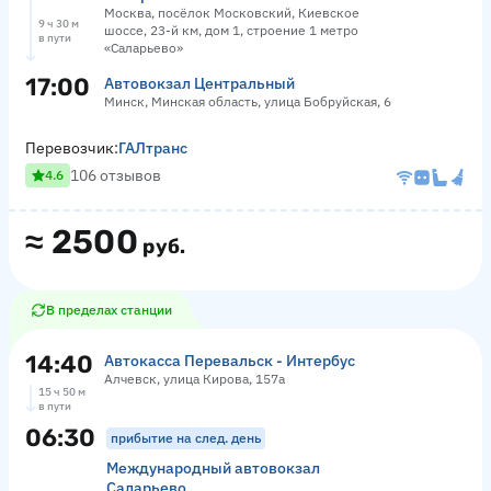
Москва, посёлок Московский, Киевское
9 ч 30 м
шоссе, 23-й км, дом 1, строение 1 метро
в пути
«Саларьево»
17:00
Автовокзал Центральный
Минск, Минская область, улица Бобруйская, 6
Перевозчик:
ГАЛтранс
106 отзывов
4.6
≈
2500
руб.
В пределах станции
14:40
Автокасса Перевальск - Интербус
Алчевск, улица Кирова, 157а
15 ч 50 м
в пути
06:30
прибытие на след. день
Международный автовокзал
Саларьево