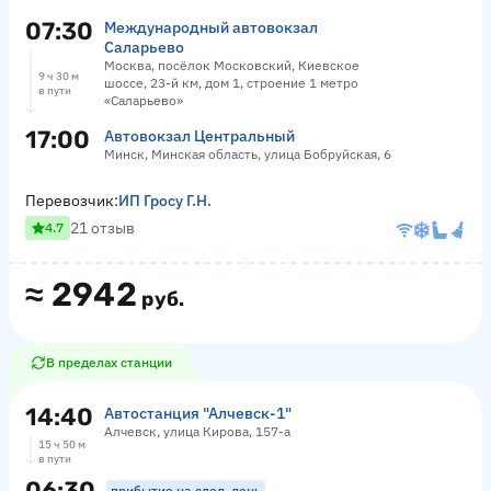
07:30
Международный автовокзал
Саларьево
Москва, посёлок Московский, Киевское
9 ч 30 м
шоссе, 23-й км, дом 1, строение 1 метро
в пути
«Саларьево»
17:00
Автовокзал Центральный
Минск, Минская область, улица Бобруйская, 6
Перевозчик:
ИП Гросу Г.Н.
21 отзыв
4.7
≈
2942
руб.
В пределах станции
14:40
Автостанция "Алчевск-1"
Алчевск, улица Кирова, 157-а
15 ч 50 м
в пути
06:30
прибытие на след. день