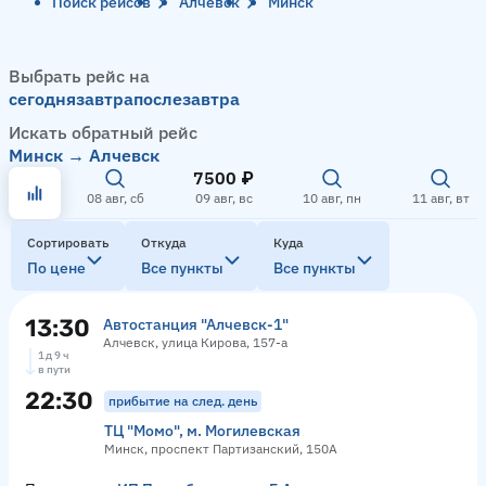
Поиск рейсов
Алчевск
Минск
Выбрать рейс на
сегодня
завтра
послезавтра
Искать обратный рейс
Минск → Алчевск
7500 ₽
08 авг, сб
09 авг, вс
10 авг, пн
11 авг, вт
Сортировать
Откуда
Куда
По цене
Все пункты
Все пункты
13:30
Автостанция "Алчевск-1"
Алчевск, улица Кирова, 157-а
1 д 9 ч
в пути
22:30
прибытие на след. день
ТЦ "Момо", м. Могилевская
Минск, проспект Партизанский, 150А