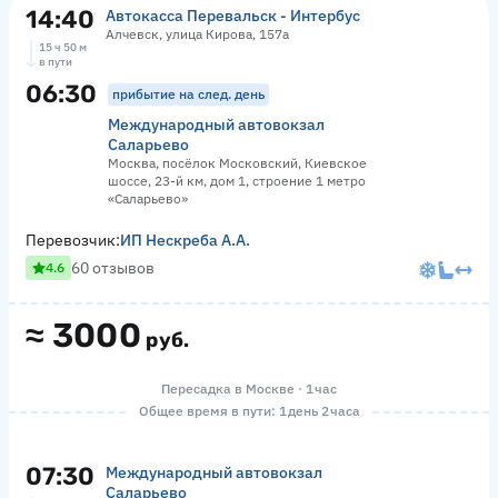
14:40
Автокасса Перевальск - Интербус
Алчевск, улица Кирова, 157а
15 ч 50 м
в пути
06:30
прибытие на след. день
Международный автовокзал
Саларьево
Москва, посёлок Московский, Киевское
шоссе, 23-й км, дом 1, строение 1 метро
«Саларьево»
Перевозчик:
ИП Нескреба А.А.
60 отзывов
4.6
≈
3000
руб.
Пересадка в Москве · 1 час
Общее время в пути: 1 день 2 часа
07:30
Международный автовокзал
Саларьево