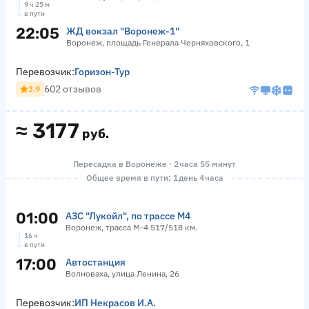
9 ч 25 м
в пути
22:05
ЖД вокзал "Воронеж-1"
Воронеж, площадь Генерала Черняховского, 1
Перевозчик:
Горизон-Тур
602 отзывов
3.9
≈
3177
руб.
Пересадка в Воронеже · 2 часа 55 минут
Общее время в пути: 1 день 4 часа
01:00
АЗС "Лукойл", по трассе М4
Воронеж, трасса М-4 517/518 км.
16 ч
в пути
17:00
Автостанция
Волноваха, улица Ленина, 26
Перевозчик:
ИП Некрасов И.А.