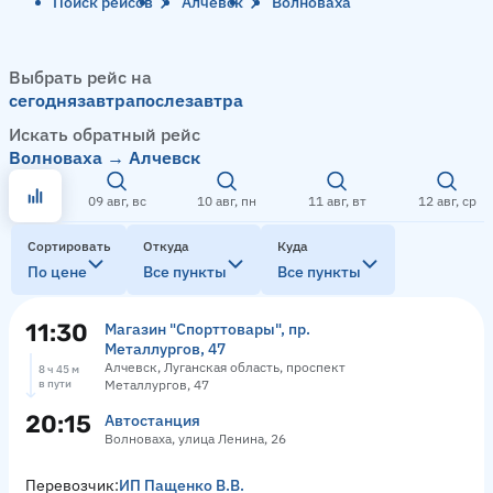
Поиск рейсов
Алчевск
Волноваха
Выбрать рейс на
сегодня
завтра
послезавтра
Искать обратный рейс
Волноваха → Алчевск
09 авг, вс
10 авг, пн
11 авг, вт
12 авг, ср
Сортировать
Откуда
Куда
По цене
Все пункты
Все пункты
11:30
Магазин "Спорттовары", пр.
Металлургов, 47
Алчевск, Луганская область, проспект
8 ч 45 м
в пути
Металлургов, 47
20:15
Автостанция
Волноваха, улица Ленина, 26
Перевозчик:
ИП Пащенко В.В.