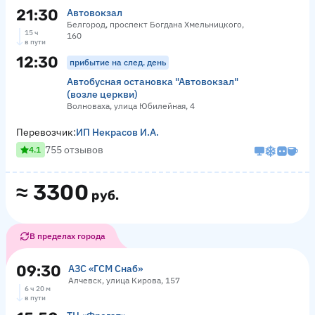
21:30
Автовокзал
Белгород, проспект Богдана Хмельницкого,
15 ч
160
в пути
12:30
прибытие на след. день
Автобусная остановка "Автовокзал"
(возле церкви)
Волноваха, улица Юбилейная, 4
Перевозчик:
ИП Некрасов И.А.
755 отзывов
4.1
≈
3300
руб.
В пределах города
09:30
АЗС «ГСМ Снаб»
Алчевск, улица Кирова, 157
6 ч 20 м
в пути