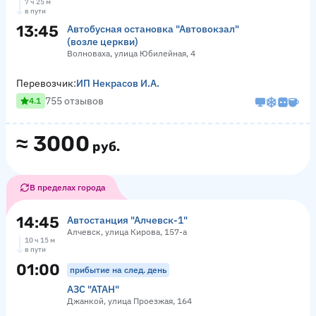
7 ч 25 м
в пути
13:45
Автобусная остановка "Автовокзал"
(возле церкви)
Волноваха, улица Юбилейная, 4
Перевозчик:
ИП Некрасов И.А.
755 отзывов
4.1
≈
3000
руб.
В пределах города
14:45
Автостанция "Алчевск-1"
Алчевск, улица Кирова, 157-а
10 ч 15 м
в пути
01:00
прибытие на след. день
АЗС "АТАН"
Джанкой, улица Проезжая, 164