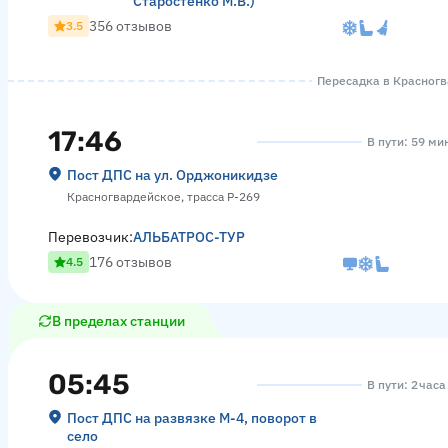
Старостенко М.В.)
356 отзывов
3.5
Пересадка в Красногва
17:46
В пути: 59 ми
Пост ДПС на ул. Орджоникидзе
Красногвардейское, трасса Р-269
Перевозчик:
АЛЬБАТРОС-ТУР
176 отзывов
4.5
В пределах станции
05:45
В пути: 2 час
Пост ДПС на развязке М-4, поворот в
село