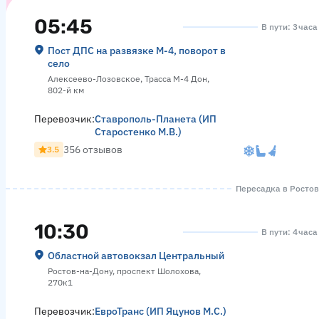
05:45
В пути: 3 час
Пост ДПС на развязке М-4, поворот в
село
Алексеево-Лозовское, Трасса М-4 Дон,
802-й км
Перевозчик:
Ставрополь-Планета (ИП
Старостенко М.В.)
356 отзывов
3.5
Пересадка в Ростове
10:30
В пути: 4 часа
Областной автовокзал Центральный
Ростов-на-Дону, проспект Шолохова,
270к1
Перевозчик:
ЕвроТранс (ИП Яцунов М.С.)