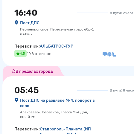
16:40
В пути: 2 часа
Пост ДПС
Песчанокопское, Пересечение трасс 60р-1
и 60к-2
Перевозчик:
АЛЬБАТРОС-ТУР
176 отзывов
4.5
В пределах города
05:45
В пути: 8 час
Пост ДПС на развязке М-4, поворот в
село
Алексеево-Лозовское, Трасса М-4 Дон,
802-й км
Перевозчик:
Ставрополь-Планета (ИП