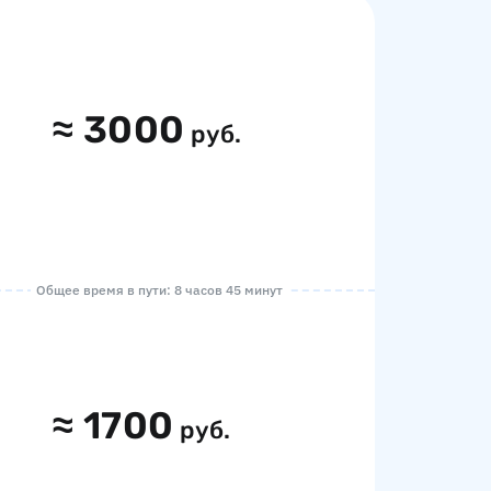
≈
3000
руб.
Общее время в пути: 8 часов 45 минут
≈
1700
руб.