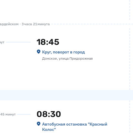
рдейском · 3 часа 21 минута
18:45
нут
Круг, поворот в город
Донское, улица Придорожная
08:30
а 45 минут
Автобусная остановка "Красный
Колос"