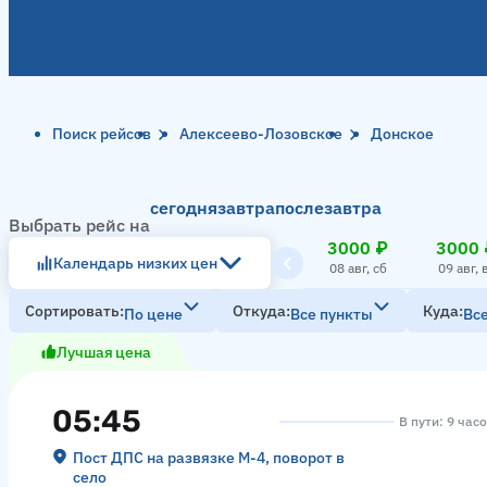
Поиск рейсов
Алексеево-Лозовское
Донское
сегодня
завтра
послезавтра
Выбрать рейс на
3000 ₽
3000 
Календарь низких цен
08 авг, сб
09 авг, 
Сортировать
Откуда
Куда
По цене
Все пункты
Вс
Лучшая цена
05:45
В пути: 9 час
Пост ДПС на развязке М-4, поворот в
село