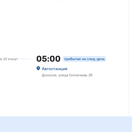
05:00
прибытие на след. день
ов 10 минут
Автостанция
Донское, улица Солнечная, 2б