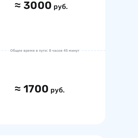
≈
3000
руб.
Общее время в пути: 8 часов 45 минут
≈
1700
руб.