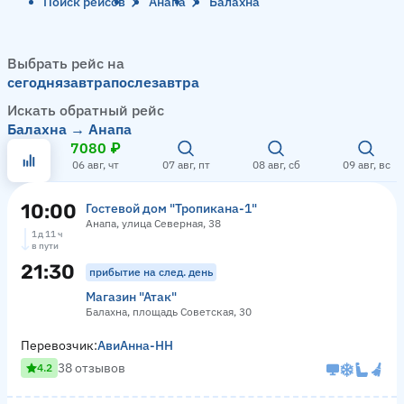
Поиск рейсов
Анапа
Балахна
Выбрать рейс на
сегодня
завтра
послезавтра
Искать обратный рейс
Балахна → Анапа
7080 ₽
06 авг, чт
07 авг, пт
08 авг, сб
09 авг, вс
10:00
Гостевой дом "Тропикана-1"
Анапа, улица Северная, 38
1 д 11 ч
в пути
21:30
прибытие на след. день
Магазин "Атак"
Балахна, площадь Советская, 30
Перевозчик:
АвиАнна-НН
38 отзывов
4.2