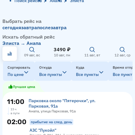
Поиск рейсов
Анапа
Элиста
Выбрать рейс на
сегодня
завтра
послезавтра
Искать обратный рейс
Элиста → Анапа
3490 ₽
09 авг, вс
10 авг, пн
11 авг, вт
12 авг, ср
Сортировать
Откуда
Куда
Время отпр
По цене
Все пункты
Все пункты
Все пункт
Лучшая цена
11:00
Парковка около "Пятерочки", ул.
Парковая, 91а
15 ч
Анапа, улица Парковая, 91а
в пути
02:00
прибытие на след. день
АЗС "Лукойл"