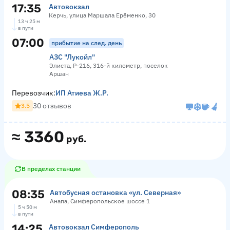
17:35
Автовокзал
Керчь, улица Маршала Ерёменко, 30
13 ч 25 м
в пути
07:00
прибытие на след. день
АЗС "Лукойл"
Элиста, Р-216, 316-й километр, поселок
Аршан
Перевозчик:
ИП Атиева Ж.Р.
30 отзывов
3.5
≈
3360
руб.
В пределах станции
08:35
Автобусная остановка «ул. Северная»
Анапа, Симферопольское шоссе 1
5 ч 50 м
в пути
14:25
Автовокзал Симферополь