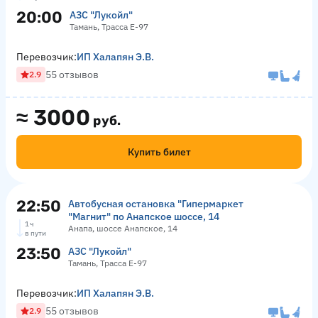
20:00
АЗС "Лукойл"
Тамань, Трасса Е-97
Перевозчик:
ИП Халапян Э.В.
55 отзывов
2.9
≈
3000
руб.
Купить билет
22:50
Автобусная остановка "Гипермаркет
"Магнит" по Анапское шоссе, 14
1 ч
Анапа, шоссе Анапское, 14
в пути
23:50
АЗС "Лукойл"
Тамань, Трасса Е-97
Перевозчик:
ИП Халапян Э.В.
55 отзывов
2.9