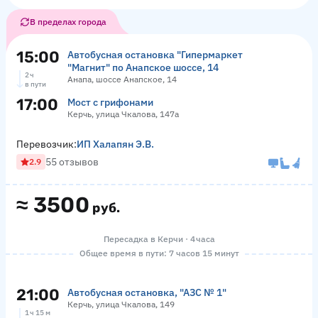
В пределах города
15:00
Автобусная остановка "Гипермаркет
"Магнит" по Анапское шоссе, 14
2 ч
Анапа, шоссе Анапское, 14
в пути
17:00
Мост с грифонами
Керчь, улица Чкалова, 147а
Перевозчик:
ИП Халапян Э.В.
55 отзывов
2.9
≈
3500
руб.
Пересадка в Керчи · 4 часа
Общее время в пути: 7 часов 15 минут
21:00
Автобусная остановка, "АЗС № 1"
Керчь, улица Чкалова, 149
1 ч 15 м