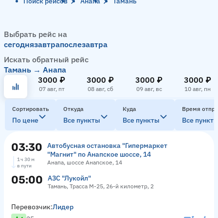
Поиск рейсов
Анапа
Тамань
Выбрать рейс на
сегодня
завтра
послезавтра
Искать обратный рейс
Тамань → Анапа
3000 ₽
3000 ₽
3000 ₽
3000 ₽
07 авг, пт
08 авг, сб
09 авг, вс
10 авг, пн
Сортировать
Откуда
Куда
Время отпр
По цене
Все пункты
Все пункты
Все пункт
03:30
Автобусная остановка "Гипермаркет
"Магнит" по Анапское шоссе, 14
1 ч 30 м
Анапа, шоссе Анапское, 14
в пути
05:00
АЗС "Лукойл"
Тамань, Трасса М-25, 26-й километр, 2
Перевозчик:
Лидер