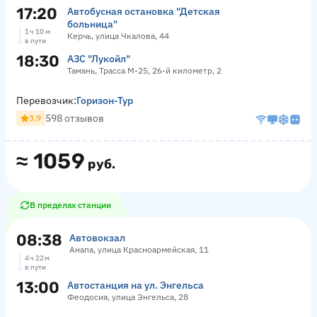
17:20
Автобусная остановка "Детская
больница"
1 ч 10 м
Керчь, улица Чкалова, 44
в пути
18:30
АЗС "Лукойл"
Тамань, Трасса М-25, 26-й километр, 2
Перевозчик:
Горизон-Тур
598 отзывов
3.9
≈
1059
руб.
В пределах станции
08:38
Автовокзал
Анапа, улица Красноармейская, 11
4 ч 22 м
в пути
13:00
Автостанция на ул. Энгельса
Феодосия, улица Энгельса, 28