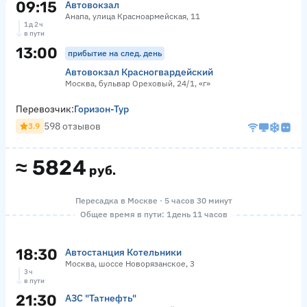
09:15
Автовокзал
Анапа, улица Красноармейская, 11
1 д 2 ч
в пути
13:00
прибытие на след. день
Автовокзал Красногвардейский
Москва, бульвар Ореховый, 24/1, «г»
Перевозчик:
Горизон-Тур
598 отзывов
3.9
≈
5824
руб.
Пересадка в Москве · 5 часов 30 минут
Общее время в пути: 1 день 11 часов
18:30
Автостанция Котельники
Москва, шоссе Новорязанское, 3
3 ч
в пути
21:30
АЗС "Татнефть"