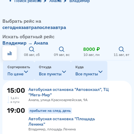
Поиск рейсов
Анапа
Владимир
Выбрать рейс на
сегодня
завтра
послезавтра
Искать обратный рейс
Владимир → Анапа
8000 ₽
08 авг, сб
09 авг, вс
10 авг, пн
11 авг, вт
Сортировать
Откуда
Куда
По цене
Все пункты
Все пункты
15:00
Автобусная остановка "Автовокзал", ТЦ
"Мега-Мир"
1 д 4 ч
Анапа, улица Красноармейская, 9А
в пути
19:00
прибытие на след. день
Автобусная остановка "Площадь
Ленина"
Владимир, площадь Ленина