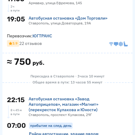
Армавир, улица Ефремова, 145
2 ч
в пути
19:05
Автобусная остановка «Дом Торговли»
Ставрополь, улица Доваторцев, 19А
Перевозчик:
ЮГТРАНС
22 отзывов
3.9
≈
750
руб.
Пересадка в Ставрополе · 3 часа 10 минут
Общее время в пути: 13 часов 55 минут
22:15
Автобусная остановка «Завод
Автоприцепов», магазин «Магнит»
(перекресток Кулакова и Юности)
8 ч 45 м
в пути
Ставрополь, проспект Кулакова, 29Г
07:00
прибытие на след. день
Район автостанции, здание рядом