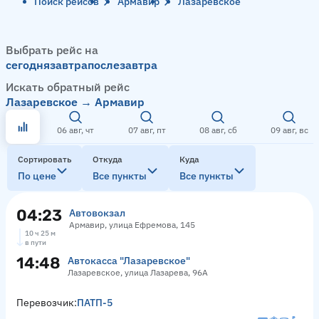
Поиск рейсов
Армавир
Лазаревское
Выбрать рейс на
сегодня
завтра
послезавтра
Искать обратный рейс
Лазаревское → Армавир
06 авг, чт
07 авг, пт
08 авг, сб
09 авг, вс
Сортировать
Откуда
Куда
По цене
Все пункты
Все пункты
04:23
Автовокзал
Армавир, улица Ефремова, 145
10 ч 25 м
в пути
14:48
Автокасса "Лазаревское"
Лазаревское, улица Лазарева, 96А
Перевозчик:
ПАТП-5