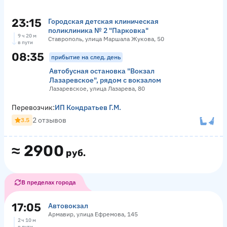
23:15
Городская детская клиническая
поликлиника № 2 "Парковка"
9 ч 20 м
Ставрополь, улица Маршала Жукова, 50
в пути
08:35
прибытие на след. день
Автобусная остановка "Вокзал
Лазаревское", рядом с вокзалом
Лазаревское, улица Лазарева, 80
Перевозчик:
ИП Кондратьев Г.М.
2 отзывов
3.5
≈
2900
руб.
В пределах города
17:05
Автовокзал
Армавир, улица Ефремова, 145
2 ч 10 м
в пути