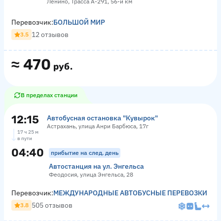
Ленино, Трасса А-291, 56-й км
Перевозчик:
БОЛЬШОЙ МИР
12 отзывов
3.5
≈
470
руб.
В пределах станции
12:15
Автобусная остановка "Кувырок"
Астрахань, улица Анри Барбюса, 17г
17 ч 25 м
в пути
04:40
прибытие на след. день
Автостанция на ул. Энгельса
Феодосия, улица Энгельса, 28
Перевозчик:
МЕЖДУНАРОДНЫЕ АВТОБУСНЫЕ ПЕРЕВОЗКИ
505 отзывов
3.8