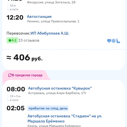
Феодосия, улица Энгельса, 28
52 м
в пути
12:20
Автостанция
Ленино, улица Привокзальная, 1
Перевозчик:
ИП Абибуллаев А.Ш.
33 отзывов
4.2
≈
406
руб.
В пределах города
08:00
Автобусная остановка "Кувырок"
Астрахань, улица Анри Барбюса, 17г
19 ч 5 м
в пути
02:05
прибытие на след. день
Автобусная остановка "Стадион" на ул.
Маршала Ерёменко
Керчь, улица Маршала Ерёменко