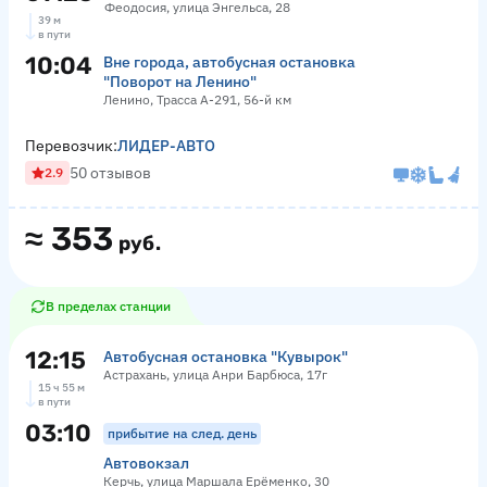
Феодосия, улица Энгельса, 28
39 м
в пути
10:04
Вне города, автобусная остановка
"Поворот на Ленино"
Ленино, Трасса А-291, 56-й км
Перевозчик:
ЛИДЕР-АВТО
50 отзывов
2.9
≈
353
руб.
В пределах станции
12:15
Автобусная остановка "Кувырок"
Астрахань, улица Анри Барбюса, 17г
15 ч 55 м
в пути
03:10
прибытие на след. день
Автовокзал
Керчь, улица Маршала Ерёменко, 30