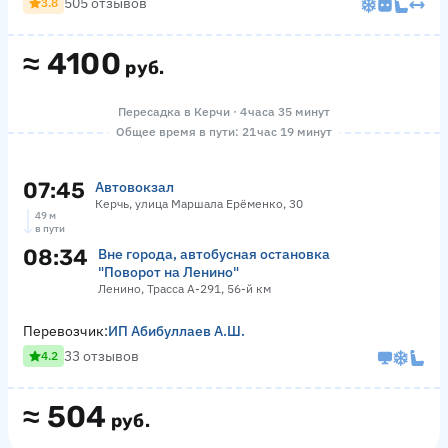
505 отзывов
3.8
≈
4100
руб.
Пересадка в Керчи · 4 часа 35 минут
Общее время в пути: 21 час 19 минут
07:45
Автовокзал
Керчь, улица Маршала Ерёменко, 30
49 м
в пути
08:34
Вне города, автобусная остановка
"Поворот на Ленино"
Ленино, Трасса А-291, 56-й км
Перевозчик:
ИП Абибуллаев А.Ш.
33 отзывов
4.2
≈
504
руб.