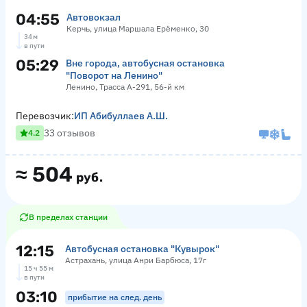
04:55
Автовокзал
Керчь, улица Маршала Ерёменко, 30
34 м
в пути
05:29
Вне города, автобусная остановка
"Поворот на Ленино"
Ленино, Трасса А-291, 56-й км
Перевозчик:
ИП Абибуллаев А.Ш.
33 отзывов
4.2
≈
504
руб.
В пределах станции
12:15
Автобусная остановка "Кувырок"
Астрахань, улица Анри Барбюса, 17г
15 ч 55 м
в пути
03:10
прибытие на след. день