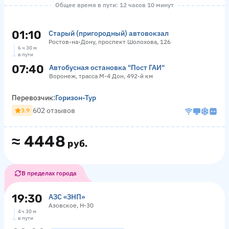
Общее время в пути: 12 часов 10 минут
01:10
Старый (пригородный) автовокзал
Ростов-на-Дону, проспект Шолохова, 126
6 ч 30 м
в пути
07:40
Автобусная остановка "Пост ГАИ"
Воронеж, трасса М-4 Дон, 492-й км
Перевозчик:
Горизон-Тур
602 отзывов
3.9
≈
4448
руб.
В пределах города
19:30
АЗС «ЗНП»
Азовское, Н-30
4 ч 30 м
в пути