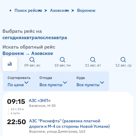
Поиск рейсов
Азовское
Воронеж
Выбрать рейс на
сегодня
завтра
послезавтра
Искать обратный рейс
Воронеж → Азовское
09 авг, вс
10 авг, пн
11 авг, вт
12 авг, ср
Сортировать
Откуда
Куда
По цене
Все пункты
Все пункты
09:15
АЗС «ЗНП»
Азовское, Н-30
13 ч 35 м
в пути
22:50
АЗС "Роснефть" (развязка платной
дороги и М-4 со стороны Новой Усмани)
Воронеж, улица Димитрова, 163