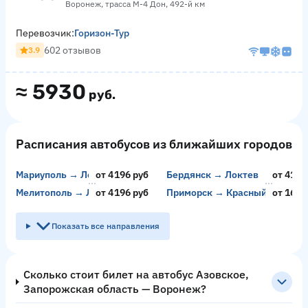
Воронеж, трасса М-4 Дон, 492-й км
Перевозчик:
Горизон-Тур
602 отзывов
3.9
≈
5930
руб.
Расписания автобусов из ближайших городов
Мариуполь → Локтев
от 4196 руб
Бердянск → Локтев
от 4196
Мелитополь → Локтев
от 4196 руб
Приморск → Красный Колос
от 1680
Показать все направления
Сколько стоит билет на автобус Азовское,
Запорожская область — Воронеж?