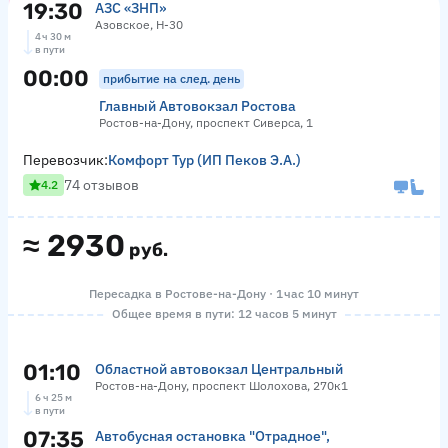
19:30
АЗС «ЗНП»
Азовское, Н-30
4 ч 30 м
в пути
00:00
прибытие на след. день
Главный Автовокзал Ростова
Ростов-на-Дону, проспект Сиверса, 1
Перевозчик:
Комфорт Тур (ИП Пеков Э.А.)
74 отзывов
4.2
≈
2930
руб.
Пересадка в Ростове-на-Дону · 1 час 10 минут
Общее время в пути: 12 часов 5 минут
01:10
Областной автовокзал Центральный
Ростов-на-Дону, проспект Шолохова, 270к1
6 ч 25 м
в пути
07:35
Автобусная остановка "Отрадное",