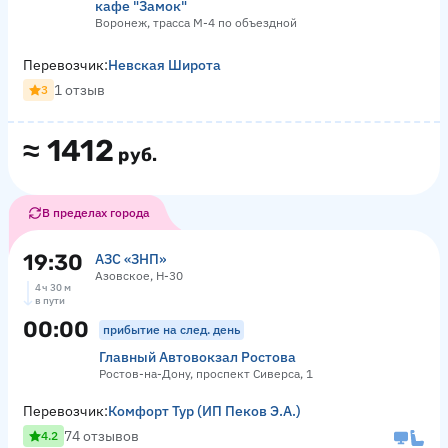
кафе "Замок"
Воронеж, трасса М-4 по объездной
Перевозчик:
Невская Широта
1 отзыв
3
≈
1412
руб.
В пределах города
19:30
АЗС «ЗНП»
Азовское, Н-30
4 ч 30 м
в пути
00:00
прибытие на след. день
Главный Автовокзал Ростова
Ростов-на-Дону, проспект Сиверса, 1
Перевозчик:
Комфорт Тур (ИП Пеков Э.А.)
74 отзывов
4.2