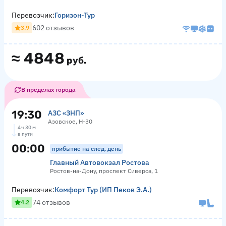
Перевозчик:
Горизон-Тур
602 отзывов
3.9
≈
4848
руб.
В пределах города
19:30
АЗС «ЗНП»
Азовское, Н-30
4 ч 30 м
в пути
00:00
прибытие на след. день
Главный Автовокзал Ростова
Ростов-на-Дону, проспект Сиверса, 1
Перевозчик:
Комфорт Тур (ИП Пеков Э.А.)
74 отзывов
4.2