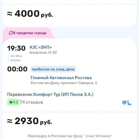
≈
4000
руб.
В пределах города
19:30
АЗС «ЗНП»
Азовское, Н-30
4 ч 30 м
в пути
00:00
прибытие на след. день
Главный Автовокзал Ростова
Ростов-на-Дону, проспект Сиверса, 1
Перевозчик:
Комфорт Тур (ИП Пеков Э.А.)
74 отзывов
4.2
≈
2930
руб.
Пересадка в Ростове-на-Дону · 1 час 10 минут