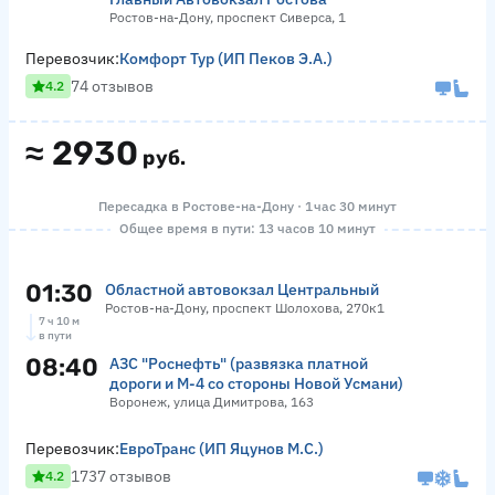
Ростов-на-Дону, проспект Сиверса, 1
Перевозчик:
Комфорт Тур (ИП Пеков Э.А.)
74 отзывов
4.2
≈
2930
руб.
Пересадка в Ростове-на-Дону · 1 час 30 минут
Общее время в пути: 13 часов 10 минут
01:30
Областной автовокзал Центральный
Ростов-на-Дону, проспект Шолохова, 270к1
7 ч 10 м
в пути
08:40
АЗС "Роснефть" (развязка платной
дороги и М-4 со стороны Новой Усмани)
Воронеж, улица Димитрова, 163
Перевозчик:
ЕвроТранс (ИП Яцунов М.С.)
1737 отзывов
4.2