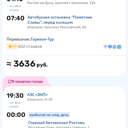
Ростов-на-Дону, проспект Шолохова, 126
6 ч 30 м
в пути
07:40
Автобусная остановка "Памятник
Славы", перед кольцом
Воронеж, проспект Московский, 82
Перевозчик:
Горизон-Тур
602 отзывов
3.9
≈
3636
руб.
В пределах города
19:30
АЗС «ЗНП»
Азовское, Н-30
4 ч 30 м
в пути
00:00
прибытие на след. день
Главный Автовокзал Ростова
Ростов-на-Дону, проспект Сиверса, 1