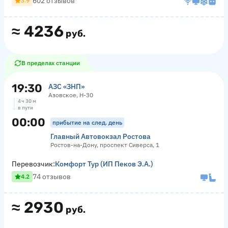
602 отзывов
3.9
≈
4236
руб.
В пределах станции
19:30
АЗС «ЗНП»
Азовское, Н-30
4 ч 30 м
в пути
00:00
прибытие на след. день
Главный Автовокзал Ростова
Ростов-на-Дону, проспект Сиверса, 1
Перевозчик:
Комфорт Тур (ИП Пеков Э.А.)
74 отзывов
4.2
≈
2930
руб.