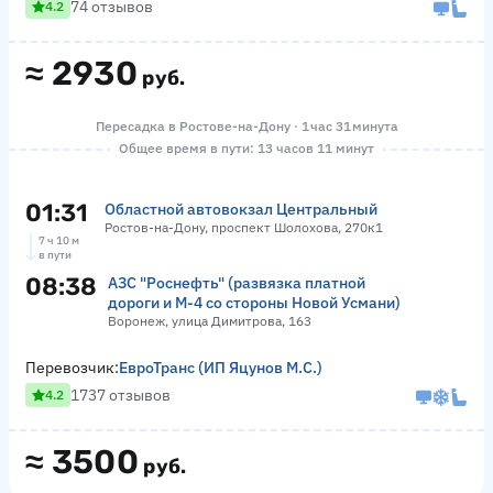
74 отзывов
4.2
≈
2930
руб.
Пересадка в Ростове-на-Дону · 1 час 31 минута
Общее время в пути: 13 часов 11 минут
01:31
Областной автовокзал Центральный
Ростов-на-Дону, проспект Шолохова, 270к1
7 ч 10 м
в пути
08:38
АЗС "Роснефть" (развязка платной
дороги и М-4 со стороны Новой Усмани)
Воронеж, улица Димитрова, 163
Перевозчик:
ЕвроТранс (ИП Яцунов М.С.)
1737 отзывов
4.2
≈
3500
руб.