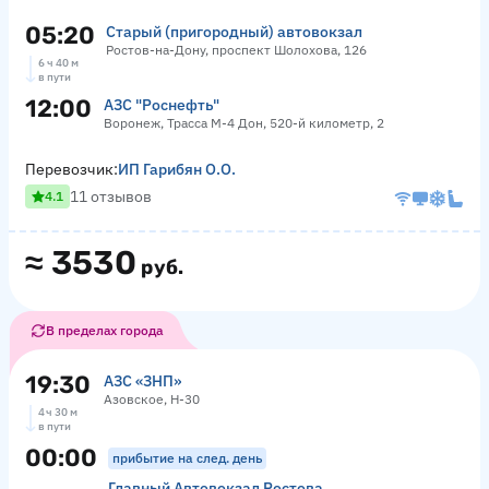
05:20
Старый (пригородный) автовокзал
Ростов-на-Дону, проспект Шолохова, 126
6 ч 40 м
в пути
12:00
АЗС "Роснефть"
Воронеж, Трасса М-4 Дон, 520-й километр, 2
Перевозчик:
ИП Гарибян О.О.
11 отзывов
4.1
≈
3530
руб.
В пределах города
19:30
АЗС «ЗНП»
Азовское, Н-30
4 ч 30 м
в пути
00:00
прибытие на след. день
Главный Автовокзал Ростова