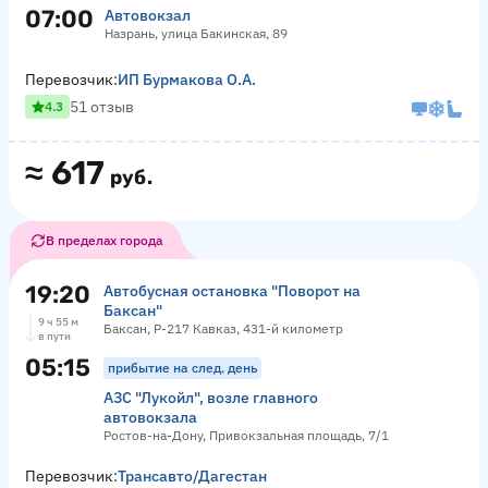
07:00
Автовокзал
Назрань, улица Бакинская, 89
Перевозчик:
ИП Бурмакова О.А.
51 отзыв
4.3
≈
617
руб.
В пределах города
19:20
Автобусная остановка "Поворот на
Баксан"
9 ч 55 м
Баксан, Р-217 Кавказ, 431-й километр
в пути
05:15
прибытие на след. день
АЗС "Лукойл", возле главного
автовокзала
Ростов-на-Дону, Привокзальная площадь, 7/1
Перевозчик:
Трансавто/Дагестан