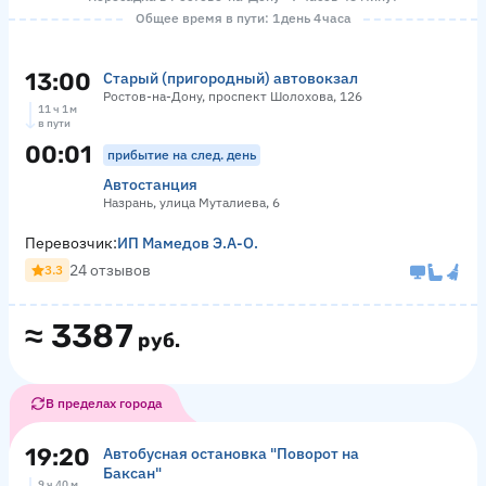
Общее время в пути: 1 день 4 часа
13:00
Старый (пригородный) автовокзал
Ростов-на-Дону, проспект Шолохова, 126
11 ч 1 м
в пути
00:01
прибытие на след. день
Автостанция
Назрань, улица Муталиева, 6
Перевозчик:
ИП Мамедов Э.А-О.
24 отзывов
3.3
≈
3387
руб.
В пределах города
19:20
Автобусная остановка "Поворот на
Баксан"
9 ч 40 м