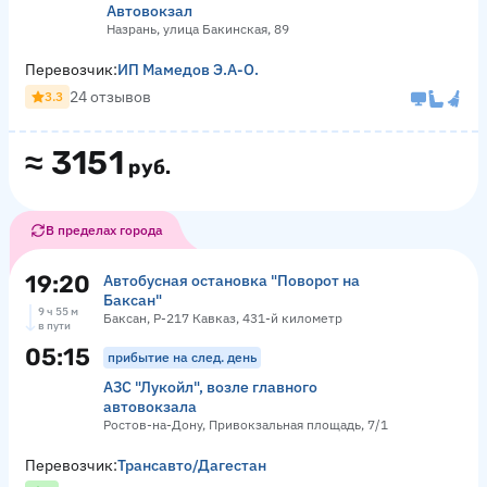
Автовокзал
Назрань, улица Бакинская, 89
Перевозчик:
ИП Мамедов Э.А-О.
24 отзывов
3.3
≈
3151
руб.
В пределах города
19:20
Автобусная остановка "Поворот на
Баксан"
9 ч 55 м
Баксан, Р-217 Кавказ, 431-й километр
в пути
05:15
прибытие на след. день
АЗС "Лукойл", возле главного
автовокзала
Ростов-на-Дону, Привокзальная площадь, 7/1
Перевозчик:
Трансавто/Дагестан