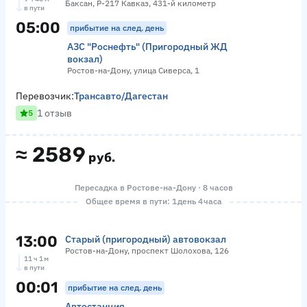
Баксан, Р-217 Кавказ, 431-й километр
в пути
05:00
прибытие на след. день
АЗС "Роснефть" (Пригородный ЖД
вокзал)
Ростов-на-Дону, улица Сиверса, 1
Перевозчик:
Трансавто/Дагестан
1 отзыв
5
≈
2589
руб.
Пересадка в Ростове-на-Дону · 8 часов
Общее время в пути: 1 день 4 часа
13:00
Старый (пригородный) автовокзал
Ростов-на-Дону, проспект Шолохова, 126
11 ч 1 м
в пути
00:01
прибытие на след. день
Автостанция