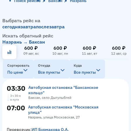
Поиск рейсов
Баксан
Назрань
Выбрать рейс на
сегодня
завтра
послезавтра
Искать обратный рейс
Назрань → Баксан
600 ₽
600 ₽
600 ₽
600 ₽
09 авг, вс
10 авг, пн
11 авг, вт
12 авг, ср
Сортировать
Откуда
Куда
По цене
Все пункты
Все пункты
03:30
Автобусная остановка "Баксанское
кольцо"
3 ч 30 м
Баксан, село Дыгулыбгей
в пути
07:00
Автобусная остановка "Московская
улица"
Назрань, улица Московская, 27
Перевозчик:
ИП Бурмакова О.А.