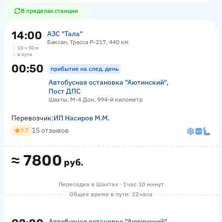
В пределах станции
14:00
АЗС "Тала"
Баксан, Трасса Р-217, 440 км
10 ч 50 м
в пути
00:50
прибытие на след. день
Автобусная остановка "Аютинский",
Пост ДПС
Шахты, М-4 Дон, 994-й километр
Перевозчик:
ИП Насиров М.М.
15 отзывов
3.7
≈
7800
руб.
Пересадка в Шахтах · 1 час 10 минут
Общее время в пути: 22 часа
Автобусная остановка "Аютинский",