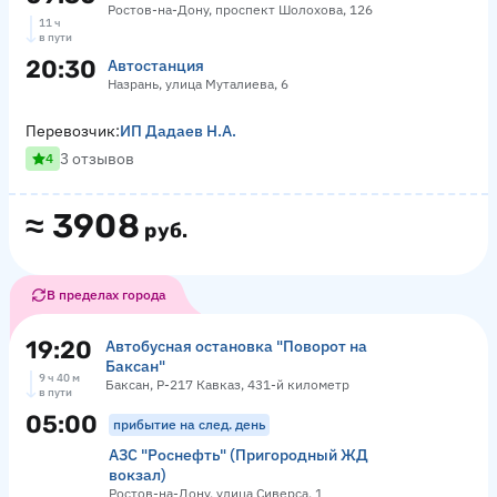
Ростов-на-Дону, проспект Шолохова, 126
11 ч
в пути
20:30
Автостанция
Назрань, улица Муталиева, 6
Перевозчик:
ИП Дадаев Н.А.
3 отзывов
4
≈
3908
руб.
В пределах города
19:20
Автобусная остановка "Поворот на
Баксан"
9 ч 40 м
Баксан, Р-217 Кавказ, 431-й километр
в пути
05:00
прибытие на след. день
АЗС "Роснефть" (Пригородный ЖД
вокзал)
Ростов-на-Дону, улица Сиверса, 1