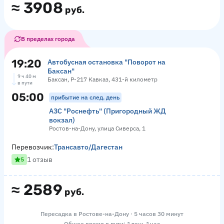
≈
3908
руб.
В пределах города
19:20
Автобусная остановка "Поворот на
Баксан"
9 ч 40 м
Баксан, Р-217 Кавказ, 431-й километр
в пути
05:00
прибытие на след. день
АЗС "Роснефть" (Пригородный ЖД
вокзал)
Ростов-на-Дону, улица Сиверса, 1
Перевозчик:
Трансавто/Дагестан
1 отзыв
5
≈
2589
руб.
Пересадка в Ростове-на-Дону · 5 часов 30 минут
Общее время в пути: 1 день 1 час