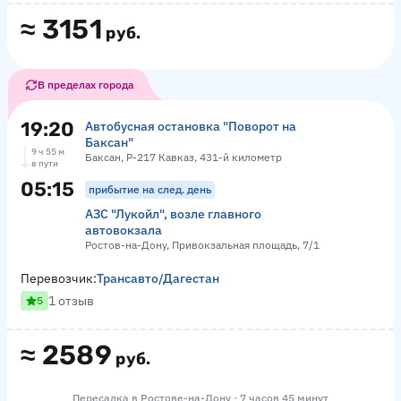
≈
3151
руб.
В пределах города
19:20
Автобусная остановка "Поворот на
Баксан"
9 ч 55 м
Баксан, Р-217 Кавказ, 431-й километр
в пути
05:15
прибытие на след. день
АЗС "Лукойл", возле главного
автовокзала
Ростов-на-Дону, Привокзальная площадь, 7/1
Перевозчик:
Трансавто/Дагестан
1 отзыв
5
≈
2589
руб.
Пересадка в Ростове-на-Дону · 7 часов 45 минут