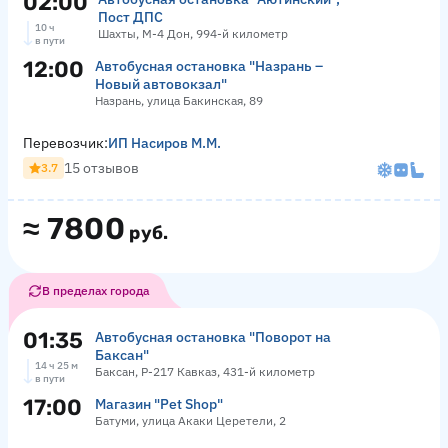
02:00
Пост ДПС
10 ч
Шахты, М-4 Дон, 994-й километр
в пути
12:00
Автобусная остановка "Назрань –
Новый автовокзал"
Назрань, улица Бакинская, 89
Перевозчик:
ИП Насиров М.М.
15 отзывов
3.7
≈
7800
руб.
В пределах города
01:35
Автобусная остановка "Поворот на
Баксан"
14 ч 25 м
Баксан, Р-217 Кавказ, 431-й километр
в пути
17:00
Магазин "Pet Shop"
Батуми, улица Акаки Церетели, 2