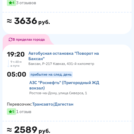
3 отзывов
4
≈
3636
руб.
В пределах города
19:20
Автобусная остановка "Поворот на
Баксан"
9 ч 40 м
Баксан, Р-217 Кавказ, 431-й километр
в пути
05:00
прибытие на след. день
АЗС "Роснефть" (Пригородный ЖД
вокзал)
Ростов-на-Дону, улица Сиверса, 1
Перевозчик:
Трансавто/Дагестан
1 отзыв
5
≈
2589
руб.