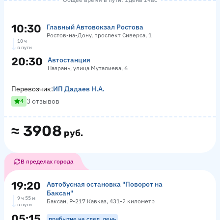
10:30
Главный Автовокзал Ростова
Ростов-на-Дону, проспект Сиверса, 1
10 ч
в пути
20:30
Автостанция
Назрань, улица Муталиева, 6
Перевозчик:
ИП Дадаев Н.А.
3 отзывов
4
≈
3908
руб.
В пределах города
19:20
Автобусная остановка "Поворот на
Баксан"
9 ч 55 м
Баксан, Р-217 Кавказ, 431-й километр
в пути
05:15
прибытие на след. день