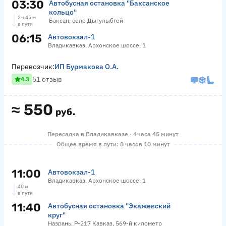
03:30
Автобусная остановка "Баксанское
кольцо"
2 ч 45 м
Баксан, село Дыгулыбгей
в пути
06:15
Автовокзал-1
Владикавказ, Архонское шоссе, 1
Перевозчик:
ИП Бурмакова О.А.
51 отзыв
4.3
≈
550
руб.
Пересадка в Владикавказе · 4 часа 45 минут
Общее время в пути: 8 часов 10 минут
11:00
Автовокзал-1
Владикавказ, Архонское шоссе, 1
40 м
в пути
11:40
Автобусная остановка "Экажевский
круг"
Назрань, Р-217 Кавказ, 569-й километр