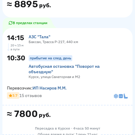
≈
8895
руб.
В пределах станции
14:15
АЗС "Тала"
Баксан, Трасса Р-217, 440 км
20 ч 15 м
в пути
10:30
прибытие на след. день
Автобусная остановка "Поворот на
объездную"
Курск, улица Санаторная и М2
Перевозчик:
ИП Насиров М.М.
15 отзывов
3.7
≈
7800
руб.
Пересадка в Курске · 4 часа 50 минут
Общее время в пути: 1 день 21 час