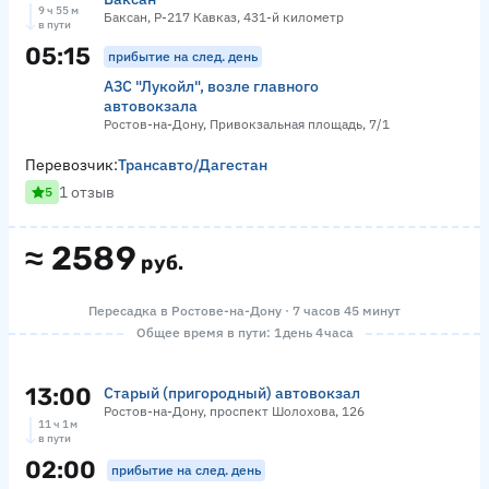
9 ч 55 м
Баксан, Р-217 Кавказ, 431-й километр
в пути
05:15
прибытие на след. день
АЗС "Лукойл", возле главного
автовокзала
Ростов-на-Дону, Привокзальная площадь, 7/1
Перевозчик:
Трансавто/Дагестан
1 отзыв
5
≈
2589
руб.
Пересадка в Ростове-на-Дону · 7 часов 45 минут
Общее время в пути: 1 день 4 часа
13:00
Старый (пригородный) автовокзал
Ростов-на-Дону, проспект Шолохова, 126
11 ч 1 м
в пути
02:00
прибытие на след. день