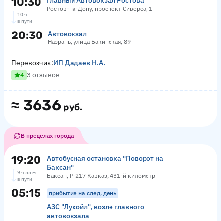
10:30
Главный Автовокзал Ростова
Ростов-на-Дону, проспект Сиверса, 1
10 ч
в пути
20:30
Автовокзал
Назрань, улица Бакинская, 89
Перевозчик:
ИП Дадаев Н.А.
3 отзывов
4
≈
3636
руб.
В пределах города
19:20
Автобусная остановка "Поворот на
Баксан"
9 ч 55 м
Баксан, Р-217 Кавказ, 431-й километр
в пути
05:15
прибытие на след. день
АЗС "Лукойл", возле главного
автовокзала