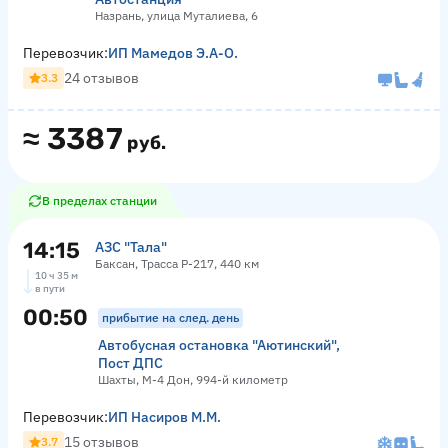
Назрань, улица Муталиева, 6
Перевозчик:
ИП Мамедов Э.А-О.
24 отзывов
3.3
≈
3387
руб.
В пределах станции
14:15
АЗС "Тала"
Баксан, Трасса Р-217, 440 км
10 ч 35 м
в пути
00:50
прибытие на след. день
Автобусная остановка "Аютинский",
Пост ДПС
Шахты, М-4 Дон, 994-й километр
Перевозчик:
ИП Насиров М.М.
15 отзывов
3.7