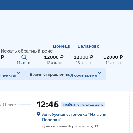
Донецк → Балаково
Искать обратный рейс
 ₽
12000 ₽
12000 ₽
12000 ₽
пн
11 авг, вт
12 авг, ср
13 авг, чт
14 авг, пт
Время отправления
е пункты
Любое время
12:45
прибытие на след. день
са 15 минут
Автобусная остановка "Магазин
Подарки"
Донецк, улица Первомайская, 38