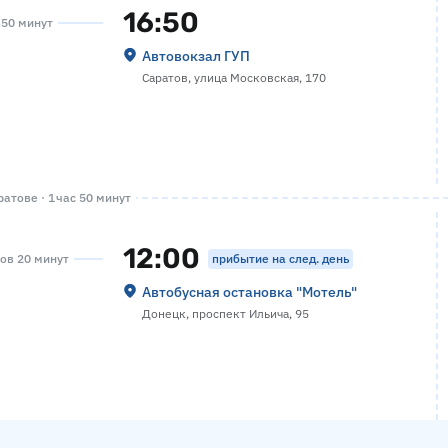
16:50
а 50 минут
Автовокзал ГУП
Саратов, улица Московская, 170
атове · 1 час 50 минут
12:00
прибытие на след. день
сов 20 минут
Автобусная остановка "Мотель"
Донецк, проспект Ильича, 95