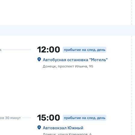
12:00
прибытие на след. день
а
Автобусная остановка "Мотель"
Донецк, проспект Ильича, 95
15:00
прибытие на след. день
сов 30 минут
Автовокзал Южный
Донецк, улица Комунаров, 6