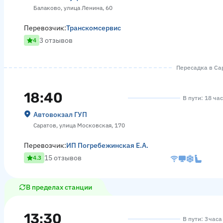
Балаково, улица Ленина, 60
Перевозчик:
Транскомсервис
3 отзывов
4
Пересадка в Сар
18:40
В пути: 18 ча
Автовокзал ГУП
Саратов, улица Московская, 170
Перевозчик:
ИП Погребежинская Е.А.
15 отзывов
4.3
В пределах станции
13:30
В пути: 3 час