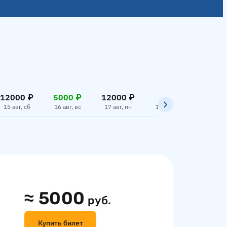
12000 ₽
5000 ₽
12000 ₽
12000
15 авг, сб
16 авг, вс
17 авг, пн
18 авг, вт
19 авг,
≈
5000
руб.
Купить билет