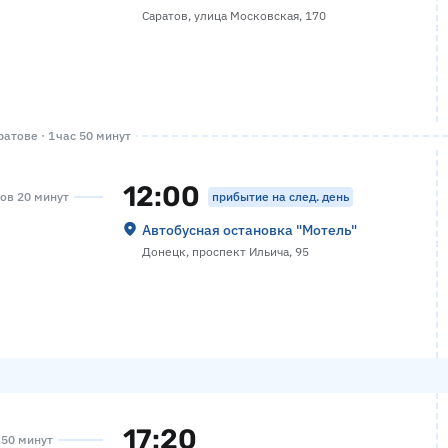
Саратов, улица Московская, 170
атове · 1 час 50 минут
12:00
прибытие на след. день
сов 20 минут
Автобусная остановка "Мотель"
Донецк, проспект Ильича, 95
17:20
а 50 минут