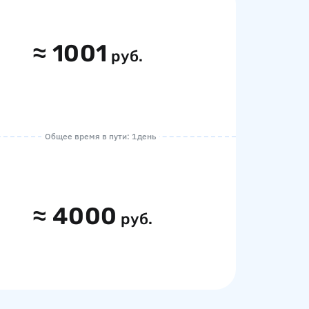
≈
1001
руб.
Общее время в пути: 1 день
≈
4000
руб.