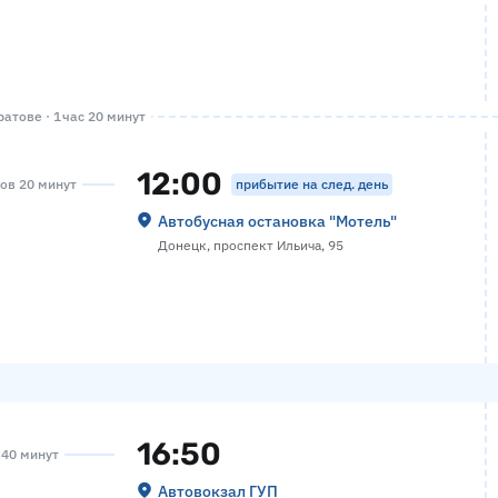
атове · 1 час 20 минут
12:00
прибытие на след. день
сов 20 минут
Автобусная остановка "Мотель"
Донецк, проспект Ильича, 95
16:50
а 40 минут
Автовокзал ГУП