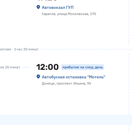
Автовокзал ГУП
Саратов, улица Московская, 170
атове · 1 час 20 минут
12:00
прибытие на след. день
сов 20 минут
Автобусная остановка "Мотель"
Донецк, проспект Ильича, 95