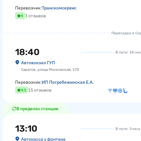
Перевозчик:
Транскомсервис
3 отзывов
4
Пересадка в Сар
18:40
В пути: 18 ча
Автовокзал ГУП
Саратов, улица Московская, 170
Перевозчик:
ИП Погребежинская Е.А.
15 отзывов
4.3
В пределах станции
13:10
В пути: 3 час
Автокасса у фонтана