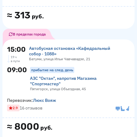
≈
313
руб.
В пределах города
15:00
Автобусная остановка «Кафедральный
собор · 1088»
19 ч
Батуми, улица Ильи Чавчавадзе, 21
в пути
09:00
прибытие на след. день
АЗС "Октан", напротив Магазина
"Спортмастер"
Пятигорск, улица Объездная, 45
Перевозчик:
Люкс Вояж
16 отзывов
2.9
≈
8000
руб.