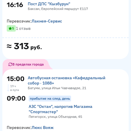
16:16
Пост ДПС "Кызбурун"
Баксан, Европейский маршрут Е117
Перевозчик:
Лакнея-Сервис
1 отзыв
5
≈
313
руб.
В пределах города
15:00
Автобусная остановка «Кафедральный
собор · 1088»
19 ч
Батуми, улица Ильи Чавчавадзе, 21
в пути
09:00
прибытие на след. день
АЗС "Октан", напротив Магазина
"Спортмастер"
Пятигорск, улица Объездная, 45
Перевозчик:
Люкс Вояж