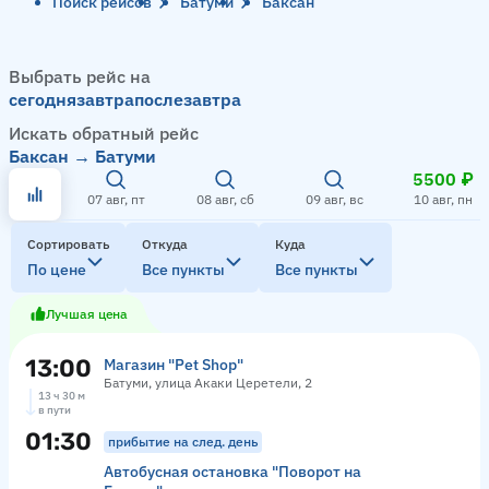
Поиск рейсов
Батуми
Баксан
Выбрать рейс на
сегодня
завтра
послезавтра
Искать обратный рейс
Баксан → Батуми
5500 ₽
07 авг, пт
08 авг, сб
09 авг, вс
10 авг, пн
Сортировать
Откуда
Куда
По цене
Все пункты
Все пункты
Лучшая цена
13:00
Магазин "Pet Shop"
Батуми, улица Акаки Церетели, 2
13 ч 30 м
в пути
01:30
прибытие на след. день
Автобусная остановка "Поворот на