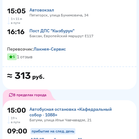
15:05
Автовокзал
Пятигорск, улица Бунимовича, 34
1 ч 11 м
в пути
16:16
Пост ДПС "Кызбурун"
Баксан, Европейский маршрут Е117
Перевозчик:
Лакнея-Сервис
1 отзыв
5
≈
313
руб.
В пределах города
15:00
Автобусная остановка «Кафедральный
собор · 1088»
19 ч
Батуми, улица Ильи Чавчавадзе, 21
в пути
09:00
прибытие на след. день