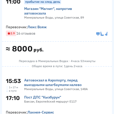
11:00
прибытие на след. день
Магазин "Магнит", напротив
автовокзала
Минеральные Воды, улица Советская, 89
Перевозчик:
Люкс Вояж
16 отзывов
2.9
≈
8000
руб.
Пересадка в Минеральных Водах · 4 часа 53 минуты
Общее время в пути: 1 день 2 часа
15:53
Автовокзал в Аэропорту, перед
выездными шлагбаумами налево
1 ч 17 м
Минеральные Воды, улица Советская, 148А
в пути
17:10
Пост ДПС "Кызбурун"
Баксан, Европейский маршрут Е117
Перевозчик:
Лакнея-Сервис