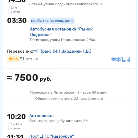
Батуми, улица Владимира Маяковского, 1
14 ч
в пути
03:30
прибытие на след. день
Автобусная остановка "Рынок
Людмила"
Пятигорск, улица Георгиевская, 290а
Перевозчик:
МТ Транс (ИП Варданян Т.В.)
51 отзыв
3.8
≈
7500
руб.
Пересадка в Пятигорске · 6 часов 50 минут
Общее время в пути: 22 часа 1 минута
10:20
Автовокзал
Пятигорск, улица Бунимовича, 34
1 ч 11 м
в пути
11:31
Пост ДПС "Кызбурун"