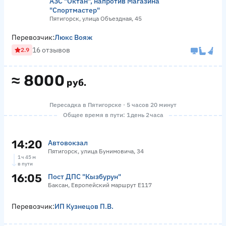
АЗС "Октан", напротив Магазина
"Спортмастер"
Пятигорск, улица Объездная, 45
Перевозчик:
Люкс Вояж
16 отзывов
2.9
≈
8000
руб.
Пересадка в Пятигорске · 5 часов 20 минут
Общее время в пути: 1 день 2 часа
14:20
Автовокзал
Пятигорск, улица Бунимовича, 34
1 ч 45 м
в пути
16:05
Пост ДПС "Кызбурун"
Баксан, Европейский маршрут Е117
Перевозчик:
ИП Кузнецов П.В.