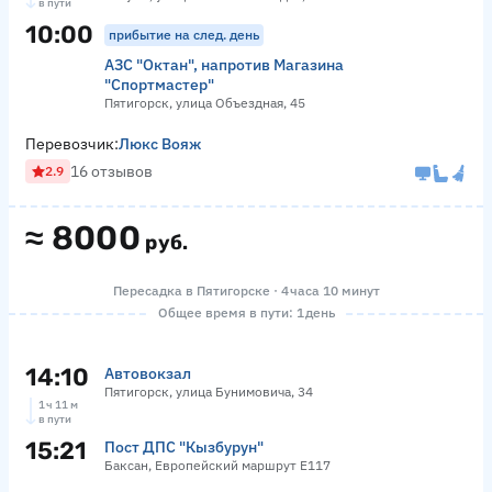
в пути
10:00
прибытие на след. день
АЗС "Октан", напротив Магазина
"Спортмастер"
Пятигорск, улица Объездная, 45
Перевозчик:
Люкс Вояж
16 отзывов
2.9
≈
8000
руб.
Пересадка в Пятигорске · 4 часа 10 минут
Общее время в пути: 1 день
14:10
Автовокзал
Пятигорск, улица Бунимовича, 34
1 ч 11 м
в пути
15:21
Пост ДПС "Кызбурун"
Баксан, Европейский маршрут Е117