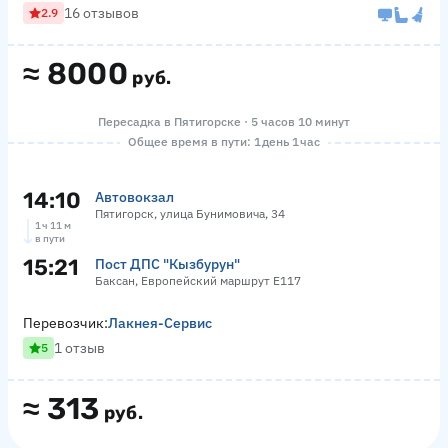
16 отзывов
2.9
≈
8000
руб.
Пересадка в Пятигорске · 5 часов 10 минут
Общее время в пути: 1 день 1 час
14:10
Автовокзал
Пятигорск, улица Бунимовича, 34
1 ч 11 м
в пути
15:21
Пост ДПС "Кызбурун"
Баксан, Европейский маршрут Е117
Перевозчик:
Лакнея-Сервис
1 отзыв
5
≈
313
руб.