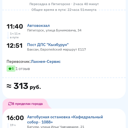
Пересадка в Пятигорске · 2 часа 40 минут
Общее время в пути: 22 часа 51 минута
11:40
Автовокзал
Пятигорск, улица Бунимовича, 34
1 ч 11 м
в пути
12:51
Пост ДПС "Кызбурун"
Баксан, Европейский маршрут Е117
Перевозчик:
Лакнея-Сервис
1 отзыв
5
≈
313
руб.
В пределах города
16:00
Автобусная остановка «Кафедральный
собор · 1088»
19 ч
Батуми, улица Ильи Чавчавадзе, 21