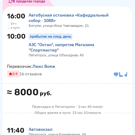
В пределах города
16:00
Автобусная остановка «Кафедральный
собор · 1088»
19 ч
Батуми, улица Ильи Чавчавадзе, 21
в пути
10:00
прибытие на след. день
АЗС "Октан", напротив Магазина
"Спортмастер"
Пятигорск, улица Объездная, 45
Перевозчик:
Люкс Вояж
16 отзывов
2.9
≈
8000
руб.
Пересадка в Пятигорске · 1 час 40 минут
Общее время в пути: 21 час 51 минута
11:40
Автовокзал
Пятигорск, улица Бунимовича, 34