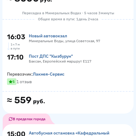
Пересадка в Минеральных Водах · 5 часов 3 минуты
Общее время в пути: 1 день 2 часа
16:03
Новый автовокзал
Минеральные Воды, улица Советская, 97
1 ч 7 м
в пути
17:10
Пост ДПС "Кызбурун"
Баксан, Европейский маршрут Е117
Перевозчик:
Лакнея-Сервис
1 отзыв
5
≈
559
руб.
В пределах города
15:00
Автобусная остановка «Кафедральный