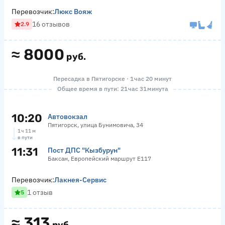
Перевозчик:
Люкс Вояж
16 отзывов
2.9
≈
8000
руб.
Пересадка в Пятигорске · 1 час 20 минут
Общее время в пути: 21 час 31 минута
10:20
Автовокзал
Пятигорск, улица Бунимовича, 34
1 ч 11 м
в пути
11:31
Пост ДПС "Кызбурун"
Баксан, Европейский маршрут Е117
Перевозчик:
Лакнея-Сервис
1 отзыв
5
≈
313