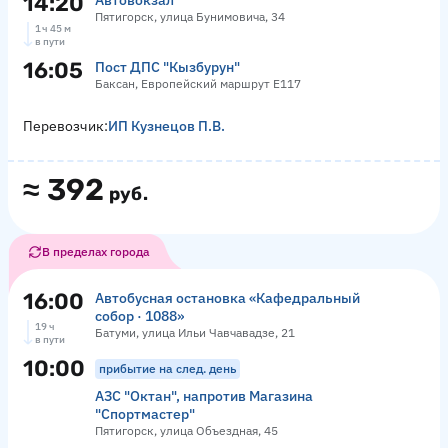
14:20
Автовокзал
Пятигорск, улица Бунимовича, 34
1 ч 45 м
в пути
16:05
Пост ДПС "Кызбурун"
Баксан, Европейский маршрут Е117
Перевозчик:
ИП Кузнецов П.В.
≈
392
руб.
В пределах города
16:00
Автобусная остановка «Кафедральный
собор · 1088»
19 ч
Батуми, улица Ильи Чавчавадзе, 21
в пути
10:00
прибытие на след. день
АЗС "Октан", напротив Магазина
"Спортмастер"
Пятигорск, улица Объездная, 45