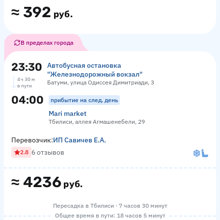
≈
392
руб.
В пределах города
23:30
Автобусная остановка
"Железнодорожный вокзал"
4 ч 30 м
Батуми, улица Одиссея Димитриади, 3
в пути
04:00
прибытие на след. день
Mari market
Тбилиси, аллея Агмашенебели, 29
Перевозчик:
ИП Савичев Е.А.
6 отзывов
2.8
≈
4236
руб.
Пересадка в Тбилиси · 7 часов 30 минут
Общее время в пути: 18 часов 5 минут