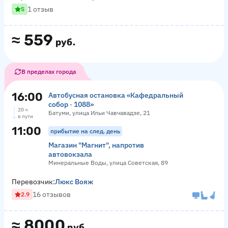
1 отзыв
5
≈
559
руб.
В пределах города
16:00
Автобусная остановка «Кафедральный
собор · 1088»
20 ч
Батуми, улица Ильи Чавчавадзе, 21
в пути
11:00
прибытие на след. день
Магазин "Магнит", напротив
автовокзала
Минеральные Воды, улица Советская, 89
Перевозчик:
Люкс Вояж
16 отзывов
2.9
≈
8000
руб.