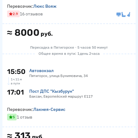
Перевозчик:
Люкс Вояж
16 отзывов
2.9
≈
8000
руб.
Пересадка в Пятигорске · 5 часов 50 минут
Общее время в пути: 1 день 2 часа
15:50
Автовокзал
Пятигорск, улица Бунимовича, 34
1 ч 11 м
в пути
17:01
Пост ДПС "Кызбурун"
Баксан, Европейский маршрут Е117
Перевозчик:
Лакнея-Сервис
1 отзыв
5
≈
313
руб.