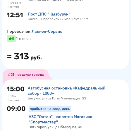
1 ч 11 м
в пути
12:51
Пост ДПС "Кызбурун"
Баксан, Европейский маршрут Е117
Перевозчик:
Лакнея-Сервис
1 отзыв
5
≈
313
руб.
В пределах города
15:00
Автобусная остановка «Кафедральный
собор · 1088»
19 ч
Батуми, улица Ильи Чавчавадзе, 21
в пути
09:00
прибытие на след. день
АЗС "Октан", напротив Магазина
"Спортмастер"
Пятигорск, улица Объездная, 45