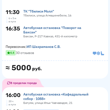
11:30
ТК "Тбилиси Молл"
Тбилиси, улица Агмашенебели, 16
6 ч 5 м
в пути
16:35
Автобусная остановка "Поворот на
Баксан"
Баксан, Р-217 Кавказ, 431-й километр
Перевозчик:
ИП Шахраманов С.В.
30 отзывов
4.4
≈
5000
руб.
В пределах города
16:00
Автобусная остановка «Кафедральный
собор · 1088»
20 ч
Батуми, улица Ильи Чавчавадзе, 21
в пути