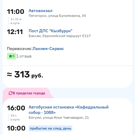
11:00
Автовокзал
Пятигорск, улица Бунимовича, 34
1 ч 11 м
в пути
12:11
Пост ДПС "Кызбурун"
Баксан, Европейский маршрут Е117
Перевозчик:
Лакнея-Сервис
1 отзыв
5
≈
313
руб.
В пределах города
16:00
Автобусная остановка «Кафедральный
собор · 1088»
19 ч
Батуми, улица Ильи Чавчавадзе, 21
в пути
10:00
прибытие на след. день