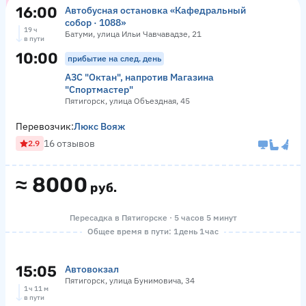
16:00
Автобусная остановка «Кафедральный
собор · 1088»
19 ч
Батуми, улица Ильи Чавчавадзе, 21
в пути
10:00
прибытие на след. день
АЗС "Октан", напротив Магазина
"Спортмастер"
Пятигорск, улица Объездная, 45
Перевозчик:
Люкс Вояж
16 отзывов
2.9
≈
8000
руб.
Пересадка в Пятигорске · 5 часов 5 минут
Общее время в пути: 1 день 1 час
15:05
Автовокзал
Пятигорск, улица Бунимовича, 34
1 ч 11 м
в пути