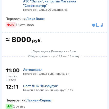
АЗС "Октан", напротив Магазина
"Спортмастер"
Пятигорск, улица Объездная, 45
Перевозчик:
Люкс Вояж
16 отзывов
2.9
≈
8000
руб.
Пересадка в Пятигорске · 1 час
Общее время в пути: 21 час 11 минут
11:00
Автовокзал
Пятигорск, улица Бунимовича, 34
1 ч 11 м
в пути
12:11
Пост ДПС "Кызбурун"
Баксан, Европейский маршрут Е117
Перевозчик:
Лакнея-Сервис
1 отзыв
5