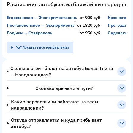
Расписания автобусов из ближайших городов
Егорлыкская → Экспериментальный
от 900 руб
Красногвар
Песчанокопское → Экспериментальный
от 1820 руб
Преградное
Родыки → Ставрополь
от 950 руб
Ладовская 
Показать все направления
Сколько стоит билет на автобус Белая Глина
— Новодонецкая?
Сколько времени в пути?
Какие перевозчики работают на этом
направлении?
Откуда отправляется и куда прибывает
автобус?