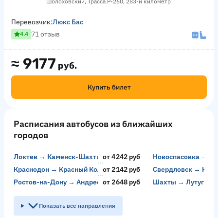
Шолоховский, Трасса Р-260, 283-й километр
Перевозчик:
Люкс Бас
71 отзыв
4.4
≈
9177
руб.
Купить билет
Расписания автобусов из ближайших
городов
Локтев → Каменск-Шахтинский
от 4242 руб
Новоспасовка → Са
Краснодон → Красный Колос
от 2142 руб
Свердловск → Крас
Ростов-на-Дону → Андреевская
от 2648 руб
Шахты → Лутугино
Показать все направления