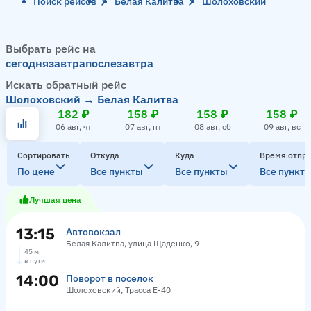
Поиск рейсов
Белая Калитва
Шолоховский
Выбрать рейс на
сегодня
завтра
послезавтра
Искать обратный рейс
Шолоховский → Белая Калитва
182 ₽
158 ₽
158 ₽
158 ₽
06 авг, чт
07 авг, пт
08 авг, сб
09 авг, вс
Сортировать
Откуда
Куда
Время отпр
По цене
Все пункты
Все пункты
Все пункт
Лучшая цена
13:15
Автовокзал
Белая Калитва, улица Щаденко, 9
45 м
в пути
14:00
Поворот в поселок
Шолоховский, Трасса Е-40