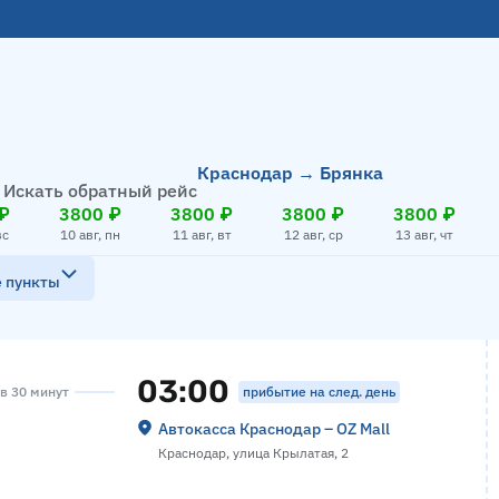
Краснодар → Брянка
Искать обратный рейс
₽
3800 ₽
3800 ₽
3800 ₽
3800 ₽
вс
10 авг, пн
11 авг, вт
12 авг, ср
13 авг, чт
е пункты
03:00
прибытие на след. день
ов 30 минут
Автокасса Краснодар – OZ Mall
Краснодар, улица Крылатая, 2