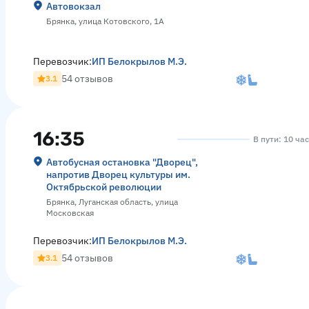
Автовокзал
Брянка, улица Котовского, 1А
Перевозчик:
ИП Белокрылов М.Э.
54 отзывов
3.1
16:35
В пути: 10 ча
Автобусная остановка "Дворец",
напротив Дворец культуры им.
Октябрьской революции
Брянка, Луганская область, улица
Московская
Перевозчик:
ИП Белокрылов М.Э.
54 отзывов
3.1