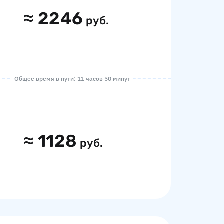
≈
2246
руб.
Общее время в пути: 11 часов 50 минут
≈
1128
руб.