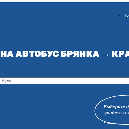
По
НА АВТОБУС БРЯНКА → К
ов-на-Дону
Воронеж