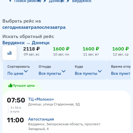
Поиск рейсов
Донецк
Бердянск
Выбрать рейс на
сегодня
завтра
послезавтра
Искать обратный рейс
Бердянск → Донецк
2118 ₽
1600 ₽
1600 ₽
1600 ₽
09 авг, вс
10 авг, пн
11 авг, вт
12 авг, ср
Сортировать
Откуда
Куда
Время отпр
По цене
Все пункты
Все пункты
Все пункт
Лучшая цена
07:50
ТЦ «Молоко»
Донецк, улица Стадионная, 3Д
3 ч 10 м
в пути
11:00
Автостанция
Бердянск, Запорожская область, проспект
Западный, 4