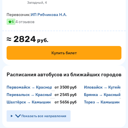
Западный, 4
Перевозчик:
ИП Рябчикова Н.А.
4 отзывов
5
≈
2824
руб.
Купить билет
Расписания автобусов из ближайших городов
Первомайск → Краснодар
от 3500 руб
Иловайск → Кутейник
от
Перевальск → Красный Колос
от 2545 руб
Брянка → Красный Ко
от
Шахтёрск → Камышин
от 5656 руб
Торез → Камышин
от
Показать все направления