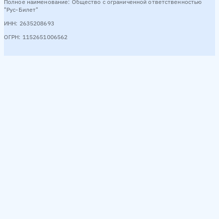
Полное наименование: Общество с ограниченной ответственностью
"Рус-Билет"
ИНН: 2635208693
ОГРН: 1152651006562