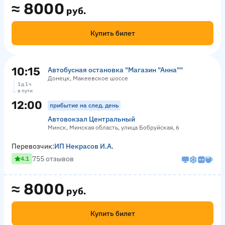
≈
8000
руб.
Купить билет
10:15
Автобусная остановка "Магазин "Анна""
Донецк, Макеевское шоссе
1 д 1 ч
в пути
12:00
прибытие на след. день
Автовокзал Центральный
Минск, Минская область, улица Бобруйская, 6
Перевозчик:
ИП Некрасов И.А.
755 отзывов
4.1
≈
8000
руб.
Купить билет