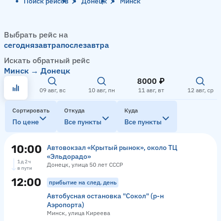
Поиск рейсов
Донецк
Минск
Выбрать рейс на
сегодня
завтра
послезавтра
Искать обратный рейс
Минск → Донецк
8000 ₽
09 авг, вс
10 авг, пн
11 авг, вт
12 авг, ср
Сортировать
Откуда
Куда
По цене
Все пункты
Все пункты
10:00
Автовокзал «Крытый рынок», около ТЦ
«Эльдорадо»
1 д 2 ч
Донецк, улица 50 лет СССР
в пути
12:00
прибытие на след. день
Автобусная остановка "Сокол" (р-н
Аэропорта)
Минск, улица Киреева