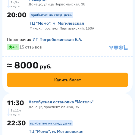
1 д 9 ч
Донецк, улица Первомайская, 38
в пути
20:00
прибытие на след. день
ТЦ "Момо", м. Могилевская
Минск, проспект Партизанский, 150А
Перевозчик:
ИП Погребежинская Е.А.
15 отзывов
4.3
≈
8000
руб.
Купить билет
11:30
Автобусная остановка "Мотель"
Донецк, проспект Ильича, 95
1 д 11 ч
в пути
22:30
прибытие на след. день
ТЦ "Момо", м. Могилевская