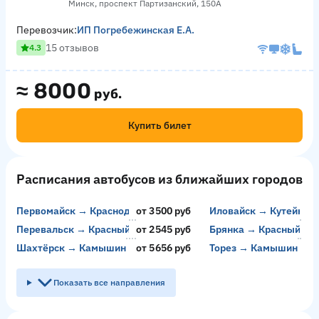
Минск, проспект Партизанский, 150А
Перевозчик:
ИП Погребежинская Е.А.
15 отзывов
4.3
≈
8000
руб.
Купить билет
Расписания автобусов из ближайших городов
Первомайск → Краснодар
от 3500 руб
Иловайск → Кутейник
от
Перевальск → Красный Колос
от 2545 руб
Брянка → Красный Ко
от
Шахтёрск → Камышин
от 5656 руб
Торез → Камышин
от
Показать все направления