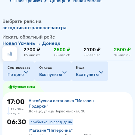
Поиск рейсов
Донецк
Новая Усмань
Выбрать рейс на
сегодня
завтра
послезавтра
Искать обратный рейс
Новая Усмань → Донецк
2700 ₽
2500 ₽
2700 ₽
2500 ₽
07 авг, пт
08 авг, сб
09 авг, вс
10 авг, пн
Сортировать
Откуда
Куда
По цене
Все пункты
Все пункты
Лучшая цена
17:00
Автобусная остановка "Магазин
Подарки"
13 ч 30 м
Донецк, улица Первомайская, 38
в пути
06:30
прибытие на след. день
Магазин "Пятерочка"