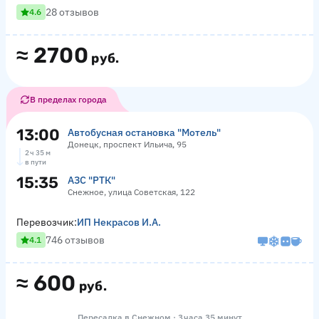
28 отзывов
4.6
≈
2700
руб.
В пределах города
13:00
Автобусная остановка "Мотель"
Донецк, проспект Ильича, 95
2 ч 35 м
в пути
15:35
АЗС "РТК"
Снежное, улица Советская, 122
Перевозчик:
ИП Некрасов И.А.
746 отзывов
4.1
≈
600
руб.
Пересадка в Снежном · 3 часа 35 минут