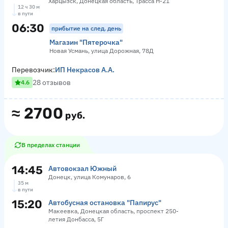
Харцызск, Донецкая область, Трасса Н-21
12 ч 30 м
в пути
06:30
прибытие на след. день
Магазин "Пятерочка"
Новая Усмань, улица Дорожная, 78Д
Перевозчик:
ИП Некрасов А.А.
28 отзывов
4.6
≈
2700
руб.
В пределах станции
14:45
Автовокзал Южный
Донецк, улица Комунаров, 6
35 м
в пути
15:20
Автобусная остановка "Папирус"
Макеевка, Донецкая область, проспект 250-
летия Донбасса, 5Г