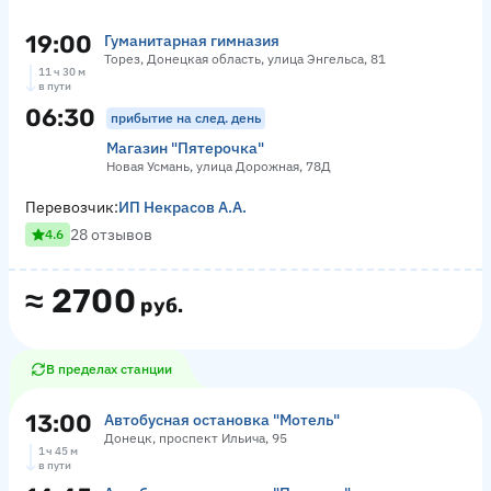
19:00
Гуманитарная гимназия
Торез, Донецкая область, улица Энгельса, 81
11 ч 30 м
в пути
06:30
прибытие на след. день
Магазин "Пятерочка"
Новая Усмань, улица Дорожная, 78Д
Перевозчик:
ИП Некрасов А.А.
28 отзывов
4.6
≈
2700
руб.
В пределах станции
13:00
Автобусная остановка "Мотель"
Донецк, проспект Ильича, 95
1 ч 45 м
в пути