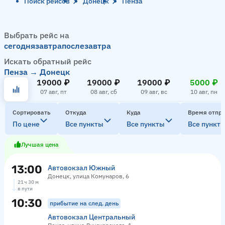
Поиск рейсов
Донецк
Пенза
Выбрать рейс на
сегодня
завтра
послезавтра
Искать обратный рейс
Пенза → Донецк
19000 ₽
19000 ₽
19000 ₽
5000 ₽
07 авг, пт
08 авг, сб
09 авг, вс
10 авг, пн
Сортировать
Откуда
Куда
Время отпр
По цене
Все пункты
Все пункты
Все пункт
Лучшая цена
13:00
Автовокзал Южный
Донецк, улица Комунаров, 6
21 ч 30 м
в пути
10:30
прибытие на след. день
Автовокзал Центральный