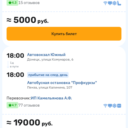
15 отзывов
4.3
≈
5000
руб.
Купить билет
18:00
Автовокзал Южный
Донецк, улица Комунаров, 6
1 д
в пути
18:00
прибытие на след. день
Автобусная остановка "Профкурсы"
Пенза, улица Калинина, 107
Перевозчик:
ИП Камельянова А.Ф.
77 отзывов
4.7
≈
19000
руб.