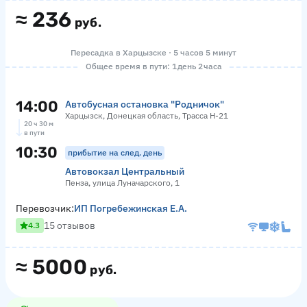
≈
236
руб.
Пересадка в Харцызске · 5 часов 5 минут
Общее время в пути: 1 день 2 часа
14:00
Автобусная остановка "Родничок"
Харцызск, Донецкая область, Трасса Н-21
20 ч 30 м
в пути
10:30
прибытие на след. день
Автовокзал Центральный
Пенза, улица Луначарского, 1
Перевозчик:
ИП Погребежинская Е.А.
15 отзывов
4.3
≈
5000
руб.