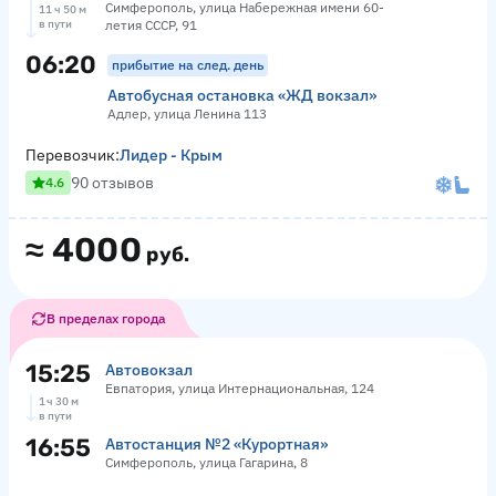
Симферополь, улица Набережная имени 60-
11 ч 50 м
в пути
летия СССР, 91
06:20
прибытие на след. день
Автобусная остановка «ЖД вокзал»
Адлер, улица Ленина 113
Перевозчик:
Лидер - Крым
90 отзывов
4.6
≈
4000
руб.
В пределах города
15:25
Автовокзал
Евпатория, улица Интернациональная, 124
1 ч 30 м
в пути
16:55
Автостанция №2 «Курортная»
Симферополь, улица Гагарина, 8