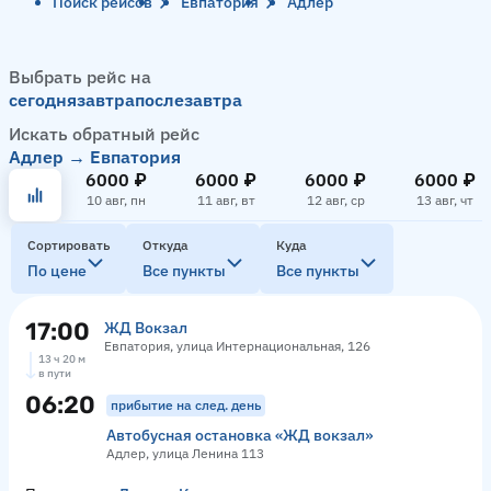
Поиск рейсов
Евпатория
Адлер
Выбрать рейс на
сегодня
завтра
послезавтра
Искать обратный рейс
Адлер → Евпатория
6000 ₽
6000 ₽
6000 ₽
6000 ₽
10 авг, пн
11 авг, вт
12 авг, ср
13 авг, чт
Сортировать
Откуда
Куда
По цене
Все пункты
Все пункты
17:00
ЖД Вокзал
Евпатория, улица Интернациональная, 126
13 ч 20 м
в пути
06:20
прибытие на след. день
Автобусная остановка «ЖД вокзал»
Адлер, улица Ленина 113