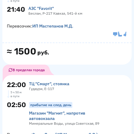
в пути
21:40
АЗС "Favorit"
Беслан, Р-217 Кавказ, 541-й км
Перевозчик:
ИП Мастепанов М.Д.
≈
1500
руб.
В пределах города
22:00
ТЦ "Смарт", стоянка
Гудаури, Е-117
5 ч 50 м
в пути
02:50
прибытие на след. день
Магазин "Магнит", напротив
автовокзала
Минеральные Воды, улица Советская, 89