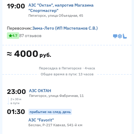
19:00
АЗС "Октан", напротив Магазина
"Спортмастер"
Пятигорск, улица Объездная, 45
Перевозчик:
Зима-Лето (ИП Мастепанов С.В.)
87 отзывов
4.7
≈
4000
руб.
Пересадка в Пятигорске · 4 часа
Общее время в пути: 13 часов
23:00
АЗС ОКТАН
Пятигорск, улица Фабричная, 11
2 ч 30 м
в пути
01:30
прибытие на след. день
АЗС "Favorit"
Беслан, Р-217 Кавказ, 541-й км