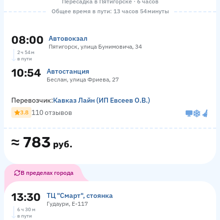
Пересадка в Пятигорске · 6 часов
Общее время в пути: 13 часов 54 минуты
08:00
Автовокзал
Пятигорск, улица Бунимовича, 34
2 ч 54 м
в пути
10:54
Автостанция
Беслан, улица Фриева, 27
Перевозчик:
Кавказ Лайн (ИП Евсеев О.В.)
110 отзывов
3.8
≈
783
руб.
В пределах города
13:30
ТЦ "Смарт", стоянка
Гудаури, Е-117
6 ч 30 м
в пути