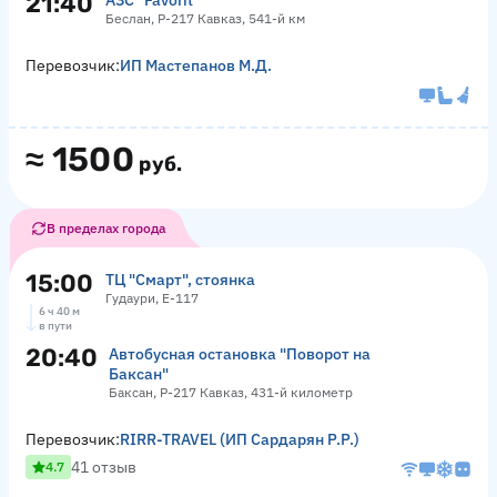
21:40
АЗС "Favorit"
Беслан, Р-217 Кавказ, 541-й км
Перевозчик:
ИП Мастепанов М.Д.
≈
1500
руб.
В пределах города
15:00
ТЦ "Смарт", стоянка
Гудаури, Е-117
6 ч 40 м
в пути
20:40
Автобусная остановка "Поворот на
Баксан"
Баксан, Р-217 Кавказ, 431-й километр
Перевозчик:
RIRR-TRAVEL (ИП Сардарян Р.Р.)
41 отзыв
4.7