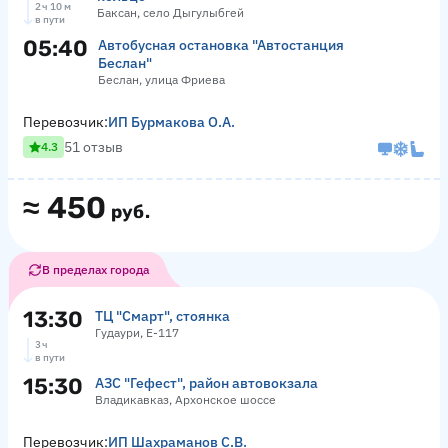
2 ч 10 м
Баксан, село Дыгулыбгей
в пути
05:40
Автобусная остановка "Автостанция
Беслан"
Беслан, улица Фриева
Перевозчик:
ИП Бурмакова О.А.
51 отзыв
4.3
≈
450
руб.
В пределах города
13:30
ТЦ "Смарт", стоянка
Гудаури, Е-117
3 ч
в пути
15:30
АЗС "Гефест", район автовокзала
Владикавказ, Архонское шоссе
Перевозчик:
ИП Шахраманов С.В.