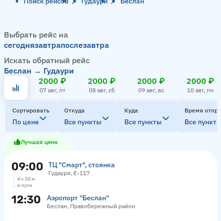
Поиск рейсов
Гудаури
Беслан
Выбрать рейс на
сегодня
завтра
послезавтра
Искать обратный рейс
Беслан → Гудаури
2000 ₽
2000 ₽
2000 ₽
2000 ₽
07 авг, пт
08 авг, сб
09 авг, вс
10 авг, пн
Сортировать
Откуда
Куда
Время отпр
По цене
Все пункты
Все пункты
Все пункт
Лучшая цена
09:00
ТЦ "Смарт", стоянка
Гудаури, Е-117
4 ч 30 м
в пути
12:30
Аэропорт "Беслан"
Беслан, Правобережный район