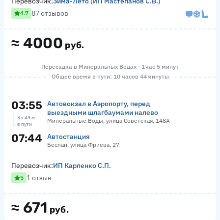
Перевозчик:
Зима-Лето (ИП Мастепанов С.В.)
87 отзывов
4.7
≈
4000
руб.
Пересадка в Минеральных Водах · 1 час 5 минут
Общее время в пути: 10 часов 44 минуты
03:55
Автовокзал в Аэропорту, перед
выездными шлагбаумами налево
3 ч 49 м
Минеральные Воды, улица Советская, 148А
в пути
07:44
Автостанция
Беслан, улица Фриева, 27
Перевозчик:
ИП Карпенко С.П.
1 отзыв
5
≈
671
руб.