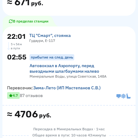
≈
671
руб.
В пределах станции
22:01
ТЦ "Смарт", стоянка
Гудаури, Е-117
5 ч 54 м
в пути
02:55
прибытие на след. день
Автовокзал в Аэропорту, перед
выездными шлагбаумами налево
Минеральные Воды, улица Советская, 148А
Перевозчик:
Зима-Лето (ИП Мастепанов С.В.)
87 отзывов
4.7
≈
4706
руб.
Пересадка в Минеральных Водах · 1 час
Общее время в пути: 10 часов 43 минуты