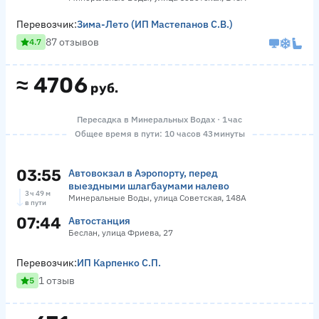
Перевозчик:
Зима-Лето (ИП Мастепанов С.В.)
87 отзывов
4.7
≈
4706
руб.
Пересадка в Минеральных Водах · 1 час
Общее время в пути: 10 часов 43 минуты
03:55
Автовокзал в Аэропорту, перед
выездными шлагбаумами налево
3 ч 49 м
Минеральные Воды, улица Советская, 148А
в пути
07:44
Автостанция
Беслан, улица Фриева, 27
Перевозчик:
ИП Карпенко С.П.
1 отзыв
5