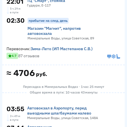
22:01
ТЦ "Смарт", стоянка
Гудаури, Е-117
5 ч 29 м
в пути
02:30
прибытие на след. день
Магазин "Магнит", напротив
автовокзала
Минеральные Воды, улица Советская, 89
Перевозчик:
Зима-Лето (ИП Мастепанов С.В.)
87 отзывов
4.7
≈
4706
руб.
Пересадка в Минеральных Водах · 1 час 25 минут
Общее время в пути: 10 часов 43 минуты
03:55
Автовокзал в Аэропорту, перед
выездными шлагбаумами налево
3 ч 49 м
Минеральные Воды, улица Советская, 148А
в пути