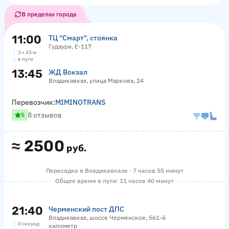
В пределах города
11:00
ТЦ "Смарт", стоянка
Гудаури, Е-117
3 ч 45 м
в пути
13:45
ЖД Вокзал
Владикавказ, улица Маркова, 24
Перевозчик:
MIMINOTRANS
8 отзывов
5
≈
2500
руб.
Пересадка в Владикавказе · 7 часов 55 минут
Общее время в пути: 11 часов 40 минут
21:40
Черменский пост ДПС
Владикавказ, шоссе Черменское, 561-й
0 секунд
километр