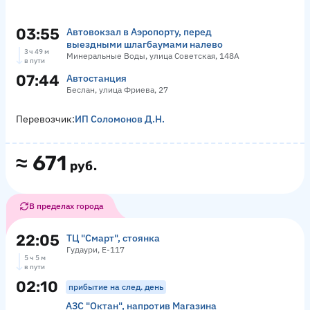
03:55
Автовокзал в Аэропорту, перед
выездными шлагбаумами налево
3 ч 49 м
Минеральные Воды, улица Советская, 148А
в пути
07:44
Автостанция
Беслан, улица Фриева, 27
Перевозчик:
ИП Соломонов Д.Н.
≈
671
руб.
В пределах города
22:05
ТЦ "Смарт", стоянка
Гудаури, Е-117
5 ч 5 м
в пути
02:10
прибытие на след. день
АЗС "Октан", напротив Магазина