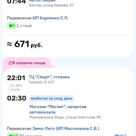
07:44
Автостанция
Беслан, улица Фриева, 27
Перевозчик:
ИП Карпенко С.П.
1 отзыв
5
≈
671
руб.
В пределах города
22:01
ТЦ "Смарт", стоянка
Гудаури, Е-117
5 ч 29 м
в пути
02:30
прибытие на след. день
Магазин "Магнит", напротив
автовокзала
Минеральные Воды, улица Советская, 89
Перевозчик:
Зима-Лето (ИП Мастепанов С.В.)
4.7