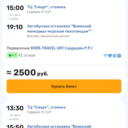
15:00
ТЦ "Смарт", стоянка
Гудаури, Е-117
5 ч 10 м
в пути
19:10
Автобусная остановка "Воинский
мемориал морским пехотинцам""
Беслан, Архонское шоссе
Перевозчик:
RIRR-TRAVEL (ИП Сардарян Р.Р.)
41 отзыв
4.7
≈
2500
руб.
Купить билет
13:30
ТЦ "Смарт", стоянка
Гудаури, Е-117
3 ч 20 м
в пути
15:50
Автобусная остановка "Воинский