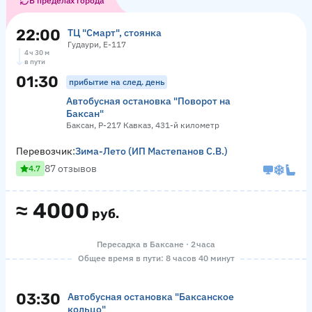
В пределах города
22:00
ТЦ "Смарт", стоянка
Гудаури, Е-117
4 ч 30 м
в пути
01:30
прибытие на след. день
Автобусная остановка "Поворот на
Баксан"
Баксан, Р-217 Кавказ, 431-й километр
Перевозчик:
Зима-Лето (ИП Мастепанов С.В.)
87 отзывов
4.7
≈
4000
руб.
Пересадка в Баксане · 2 часа
Общее время в пути: 8 часов 40 минут
03:30
Автобусная остановка "Баксанское
кольцо"