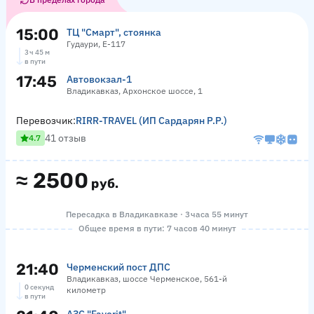
15:00
ТЦ "Смарт", стоянка
Гудаури, Е-117
3 ч 45 м
в пути
17:45
Автовокзал-1
Владикавказ, Архонское шоссе, 1
Перевозчик:
RIRR-TRAVEL (ИП Сардарян Р.Р.)
41 отзыв
4.7
≈
2500
руб.
Пересадка в Владикавказе · 3 часа 55 минут
Общее время в пути: 7 часов 40 минут
21:40
Черменский пост ДПС
Владикавказ, шоссе Черменское, 561-й
0 секунд
километр
в пути