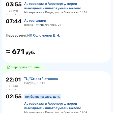
03:55
Автовокзал в Аэропорту, перед
выездными шлагбаумами налево
3 ч 49 м
Минеральные Воды, улица Советская, 148А
в пути
07:44
Автостанция
Беслан, улица Фриева, 27
Перевозчик:
ИП Соломонов Д.Н.
≈
671
руб.
В пределах станции
22:01
ТЦ "Смарт", стоянка
Гудаури, Е-117
5 ч 54 м
в пути
02:55
прибытие на след. день
Автовокзал в Аэропорту, перед
выездными шлагбаумами налево
Минеральные Воды, улица Советская, 148А