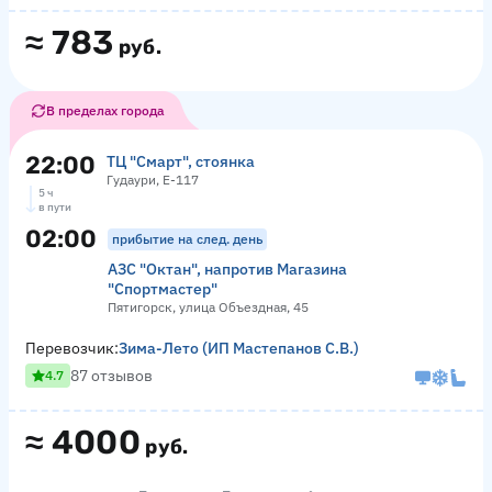
≈
783
руб.
В пределах города
22:00
ТЦ "Смарт", стоянка
Гудаури, Е-117
5 ч
в пути
02:00
прибытие на след. день
АЗС "Октан", напротив Магазина
"Спортмастер"
Пятигорск, улица Объездная, 45
Перевозчик:
Зима-Лето (ИП Мастепанов С.В.)
87 отзывов
4.7
≈
4000
руб.