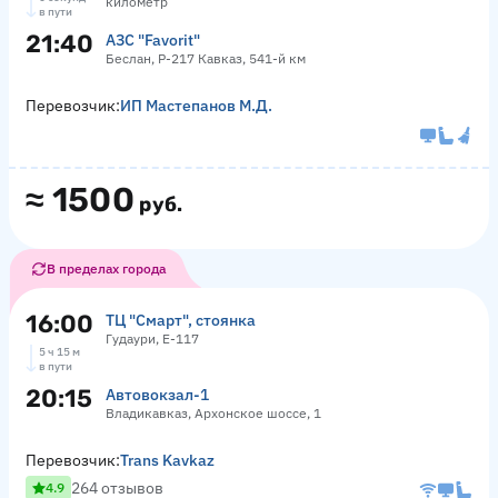
километр
в пути
21:40
АЗС "Favorit"
Беслан, Р-217 Кавказ, 541-й км
Перевозчик:
ИП Мастепанов М.Д.
≈
1500
руб.
В пределах города
16:00
ТЦ "Смарт", стоянка
Гудаури, Е-117
5 ч 15 м
в пути
20:15
Автовокзал-1
Владикавказ, Архонское шоссе, 1
Перевозчик:
Trans Kavkaz
264 отзывов
4.9