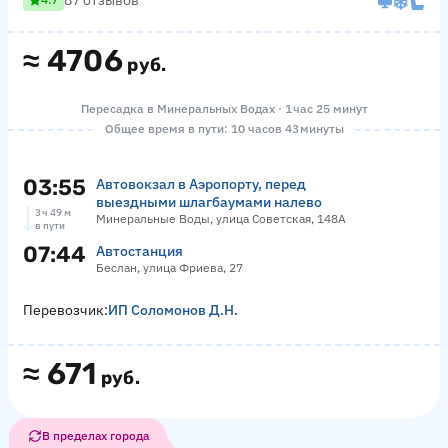
87 отзывов
≈
4706
руб.
Пересадка в Минеральных Водах · 1 час 25 минут
Общее время в пути: 10 часов 43 минуты
03:55
Автовокзал в Аэропорту, перед
выездными шлагбаумами налево
3 ч 49 м
Минеральные Воды, улица Советская, 148А
в пути
07:44
Автостанция
Беслан, улица Фриева, 27
Перевозчик:
ИП Соломонов Д.Н.
≈
671
руб.
В пределах города