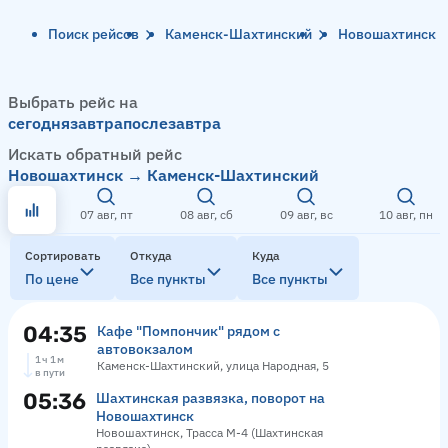
Поиск рейсов
Каменск-Шахтинский
Новошахтинск
Выбрать рейс на
сегодня
завтра
послезавтра
Искать обратный рейс
Новошахтинск → Каменск-Шахтинский
07 авг, пт
08 авг, сб
09 авг, вс
10 авг, пн
Сортировать
Откуда
Куда
По цене
Все пункты
Все пункты
04:35
Кафе "Помпончик" рядом с
автовокзалом
1 ч 1 м
Каменск-Шахтинский, улица Народная, 5
в пути
05:36
Шахтинская развязка, поворот на
Новошахтинск
Новошахтинск, Трасса М-4 (Шахтинская