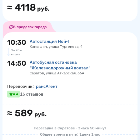
≈
4118
руб.
В пределах города
10:30
Автостанция Ной-Т
Камышин, улица Тургенева, 4
3 ч 20 м
в пути
14:50
Автобусная остановка
"Железнодорожный вокзал"
Саратов, улица Аткарская, 66А
Перевозчик:
ТрансАгент
16 отзывов
4.4
≈
589
руб.
Пересадка в Саратове · 3 часа 50 минут
Общее время в пути: 1 день 1 час