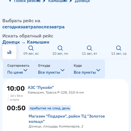
Поиск рейсов
Камышин
Донецк
Выбрать рейс на
сегодня
завтра
послезавтра
Искать обратный рейс
Донецк → Камышин
09 авг, вс
10 авг, пн
11 авг, вт
12 авг, ср
Сортировать
Откуда
Куда
По цене
Все пункты
Все пункты
10:00
АЗС "Лукойл"
Камышин, Трасса Р-228, 510-й км
14 ч 50 м
в пути
00:50
прибытие на след. день
Магазин "Подарки", район ТЦ "Золотое
кольцо"
Донецк, площадь Коммунаров, 2