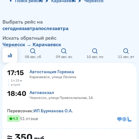
Поиск рейсов
Карачаевск
Черкесск
Выбрать рейс на
сегодня
завтра
послезавтра
Искать обратный рейс
Черкесск → Карачаевск
08 авг, сб
09 авг, вс
10 авг, пн
11 авг, вт
17:15
Автостанция Горянка
Карачаевск, улица Ленина
1 ч 25 м
в пути
18:40
Автовокзал
Черкесск, улица Привокзальная, 1А
Перевозчик:
ИП Бурмакова О.А.
51 отзыв
4.3
≈
350
руб.