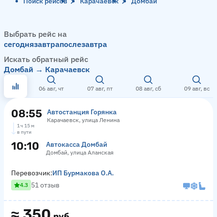
Поиск рейсов
Карачаевск
Домбай
Выбрать рейс на
сегодня
завтра
послезавтра
Искать обратный рейс
Домбай → Карачаевск
06 авг, чт
07 авг, пт
08 авг, сб
09 авг, вс
08:55
Автостанция Горянка
Карачаевск, улица Ленина
1 ч 15 м
в пути
10:10
Автокасса Домбай
Домбай, улица Аланская
Перевозчик:
ИП Бурмакова О.А.
51 отзыв
4.3
≈
350
руб.