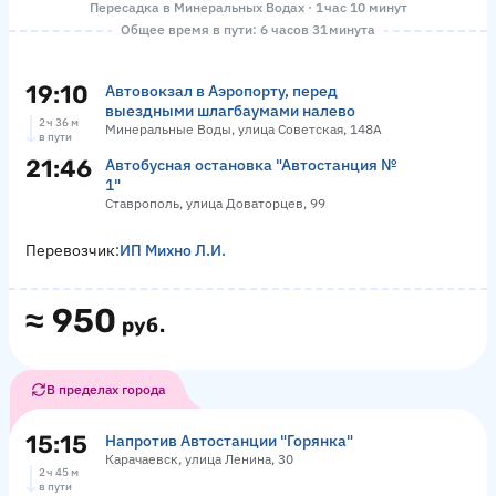
Пересадка в Минеральных Водах · 1 час 10 минут
Общее время в пути: 6 часов 31 минута
19:10
Автовокзал в Аэропорту, перед
выездными шлагбаумами налево
2 ч 36 м
Минеральные Воды, улица Советская, 148А
в пути
21:46
Автобусная остановка "Автостанция №
1"
Ставрополь, улица Доваторцев, 99
Перевозчик:
ИП Михно Л.И.
≈
950
руб.
В пределах города
15:15
Напротив Автостанции "Горянка"
Карачаевск, улица Ленина, 30
2 ч 45 м
в пути