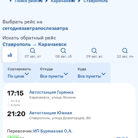
Поиск рейсов
Карачаевск
Ставрополь
Выбрать рейс на
сегодня
завтра
послезавтра
Искать обратный рейс
Ставрополь → Карачаевск
07 авг, пт
08 авг, сб
09 авг, вс
10 авг, пн
Сортировать
Откуда
Куда
По цене
Все пункты
Все пункты
17:15
Автостанция Горянка
Карачаевск, улица Ленина
4 ч 5 м
в пути
21:20
Автостанция Южная
Ставрополь, улица Доваторцев, 80
Перевозчик:
ИП Бурмакова О.А.