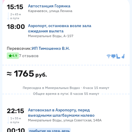
15:15
Автостанция Горянка
Карачаевск, улица Ленина
2 ч 45 м
в пути
18:00
Аэропорт, остановка возле зала
ожидания вылета
Минеральные Воды, А-157
Перевозчик:
ИП Тимошенко В.Н.
7 отзывов
4.9
≈
1765
руб.
Пересадка в Минеральных Водах · 4 часа 15 минут
Общее время в пути: 8 часов 55 минут
22:15
Автовокзал в Аэропорту, перед
выездными шлагбаумами налево
1 ч 55 м
Минеральные Воды, улица Советская, 148А
в пути
00:10
прибытие на след. день