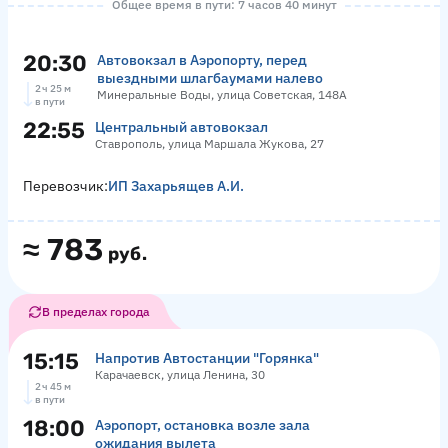
Общее время в пути: 7 часов 40 минут
20:30
Автовокзал в Аэропорту, перед
выездными шлагбаумами налево
2 ч 25 м
Минеральные Воды, улица Советская, 148А
в пути
22:55
Центральный автовокзал
Ставрополь, улица Маршала Жукова, 27
Перевозчик:
ИП Захарьящев А.И.
≈
783
руб.
В пределах города
15:15
Напротив Автостанции "Горянка"
Карачаевск, улица Ленина, 30
2 ч 45 м
в пути
18:00
Аэропорт, остановка возле зала
ожидания вылета