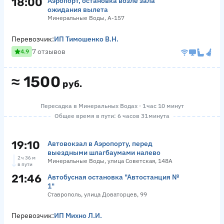
18:00
Аэропорт, остановка возле зала
ожидания вылета
Минеральные Воды, А-157
Перевозчик:
ИП Тимошенко В.Н.
7 отзывов
4.9
≈
1500
руб.
Пересадка в Минеральных Водах · 1 час 10 минут
Общее время в пути: 6 часов 31 минута
19:10
Автовокзал в Аэропорту, перед
выездными шлагбаумами налево
2 ч 36 м
Минеральные Воды, улица Советская, 148А
в пути
21:46
Автобусная остановка "Автостанция №
1"
Ставрополь, улица Доваторцев, 99
Перевозчик:
ИП Михно Л.И.