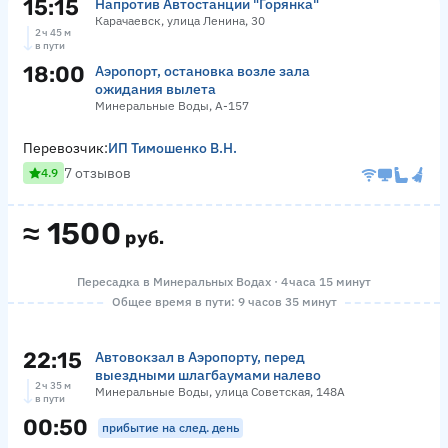
15:15
Напротив Автостанции "Горянка"
Карачаевск, улица Ленина, 30
2 ч 45 м
в пути
18:00
Аэропорт, остановка возле зала
ожидания вылета
Минеральные Воды, А-157
Перевозчик:
ИП Тимошенко В.Н.
7 отзывов
4.9
≈
1500
руб.
Пересадка в Минеральных Водах · 4 часа 15 минут
Общее время в пути: 9 часов 35 минут
22:15
Автовокзал в Аэропорту, перед
выездными шлагбаумами налево
2 ч 35 м
Минеральные Воды, улица Советская, 148А
в пути
00:50
прибытие на след. день