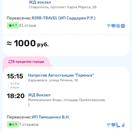
ЖД вокзал
Ставрополь, проспект Карла Маркса, 2Б
Перевозчик:
RIRR-TRAVEL (ИП Сардарян Р.Р.)
41 отзыв
4.7
≈
1000
руб.
В пределах города
15:15
Напротив Автостанции "Горянка"
Карачаевск, улица Ленина, 30
3 ч 5 м
в пути
18:20
ЖД Вокзал
Минеральные Воды, площадь Привокзальная,
1
Перевозчик:
ИП Тимошенко В.Н.
7 отзывов
4.9