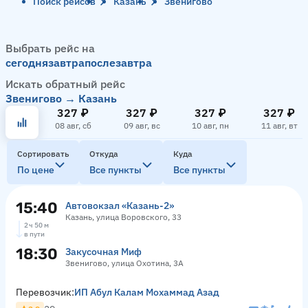
Поиск рейсов
Казань
Звенигово
Выбрать рейс на
сегодня
завтра
послезавтра
Искать обратный рейс
Звенигово → Казань
327 ₽
327 ₽
327 ₽
327 ₽
08 авг, сб
09 авг, вс
10 авг, пн
11 авг, вт
Сортировать
Откуда
Куда
По цене
Все пункты
Все пункты
15:40
Автовокзал «‎Казань-2»
Казань, улица Воровского, 33
2 ч 50 м
в пути
18:30
Закусочная Миф
Звенигово, улица Охотина, 3А
Перевозчик:
ИП Абул Калам Мохаммад Азад