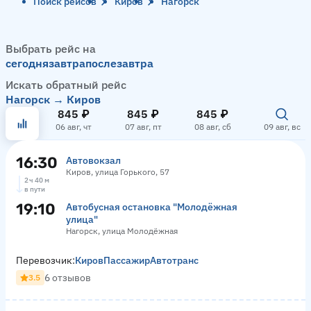
Поиск рейсов
Киров
Нагорск
Выбрать рейс на
сегодня
завтра
послезавтра
Искать обратный рейс
Нагорск → Киров
845 ₽
845 ₽
845 ₽
06 авг, чт
07 авг, пт
08 авг, сб
09 авг, вс
16:30
Автовокзал
Киров, улица Горького, 57
2 ч 40 м
в пути
19:10
Автобусная остановка "Молодёжная
улица"
Нагорск, улица Молодёжная
Перевозчик:
КировПассажирАвтотранс
6 отзывов
3.5