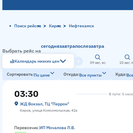
Поиск рейсов
Киров
Нефтекамск
сегодня
завтра
послезавтра
Выбрать рейс на
Календарь низких цен
09 авг, вс
10 авг, 
Сортировать
Откуда
Куда
По цене
Все пункты
Вс
03:30
В пути: 5 час
ЖД Вокзал, ТЦ "Перрон"
Киров, улица Комсомольская, 42а
Перевозчик:
ИП Мочалова Л.В.