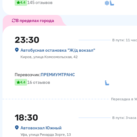
145 отзывов
4.4
В пределах города
23:30
В пути: 11 ча
Автобусная остановка "Ж/д вокзал"
Киров, улица Комсомольская, 42
Перевозчик:
ПРЕМИУМТРАНС
16 отзывов
4.4
Пересадка в Уф
18:30
В пути: 3 часа
Автовокзал Южный
Уфа, улица Рихарда Зорге, 13