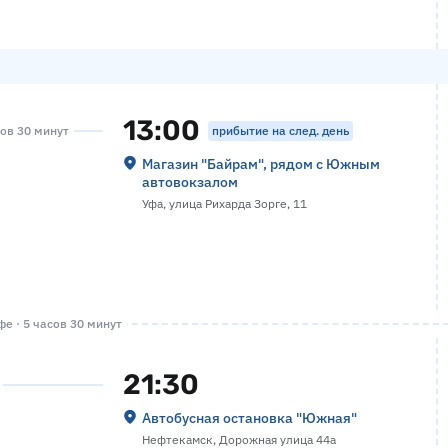
13:00
прибытие на след. день
сов 30 минут
Магазин "Байрам", рядом с Южным
автовокзалом
Уфа, улица Рихарда Зорге, 11
е · 5 часов 30 минут
21:30
Автобусная остановка "Южная"
Нефтекамск, Дорожная улица 44а