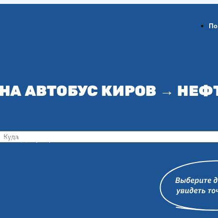
По
НА АВТОБУС КИРОВ → НЕ
ов-на-Дону
Воронеж