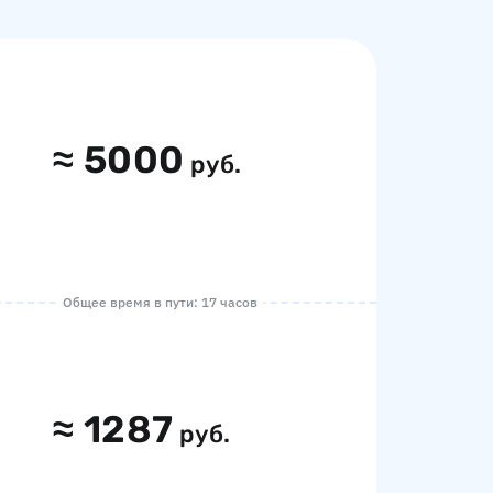
≈
5000
руб.
Общее время в пути: 17 часов
≈
1287
руб.