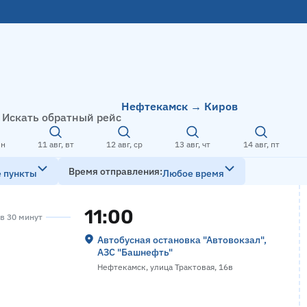
Нефтекамск → Киров
Искать обратный рейс
пн
11 авг, вт
12 авг, ср
13 авг, чт
14 авг, пт
Время отправления
е пункты
Любое время
11:00
ов 30 минут
Автобусная остановка "Автовокзал",
АЗС "Башнефть"
Нефтекамск, улица Трактовая, 16в