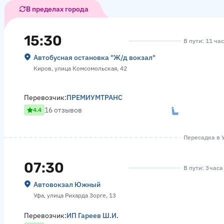
В пределах города
15:30
В пути: 11 ча
Автобусная остановка "Ж/д вокзал"
Киров, улица Комсомольская, 42
Перевозчик:
ПРЕМИУМТРАНС
16 отзывов
4.4
Пересадка в У
07:30
В пути: 3 часа
Автовокзал Южный
Уфа, улица Рихарда Зорге, 13
Перевозчик:
ИП Гареев Ш.И.