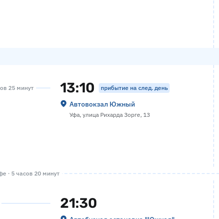
13:10
прибытие на след. день
сов 25 минут
Автовокзал Южный
Уфа, улица Рихарда Зорге, 13
е · 5 часов 20 минут
21:30