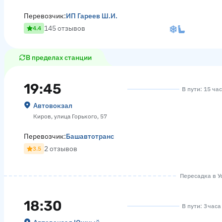
Перевозчик:
ИП Гареев Ш.И.
145 отзывов
4.4
В пределах станции
19:45
В пути: 15 ча
Автовокзал
Киров, улица Горького, 57
Перевозчик:
Башавтотранс
2 отзывов
3.5
Пересадка в Уф
18:30
В пути: 3 часа