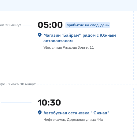
05:00
прибытие на след. день
сов 30 минут
Магазин "Байрам", рядом с Южным
автовокзалом
Уфа, улица Рихарда Зорге, 11
фе · 2 часа 30 минут
10:30
Автобусная остановка "Южная"
Нефтекамск, Дорожная улица 44а