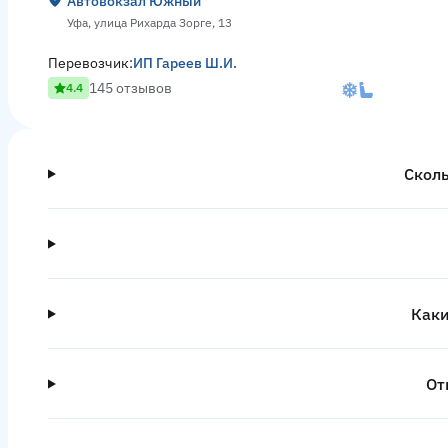
Автовокзал Южный
Уфа, улица Рихарда Зорге, 13
Перевозчик:
ИП Гареев Ш.И.
145 отзывов
4.4
Сколь
Каки
От