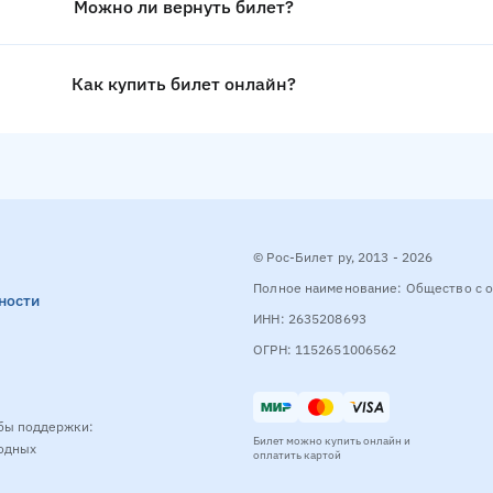
Можно ли вернуть билет?
Как купить билет онлайн?
© Рос-Билет ру, 2013 - 2026
Полное наименование: Общество с о
ности
ИНН: 2635208693
ОГРН: 1152651006562
бы поддержки:
Билет можно купить онлайн и
ходных
оплатить картой