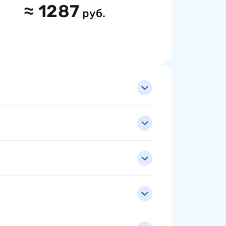
≈
1287
руб.