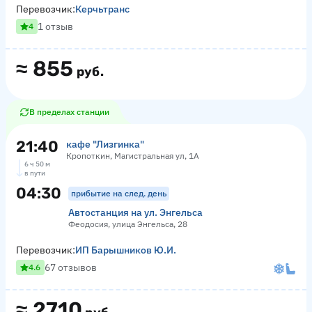
Перевозчик:
Керчьтранс
1 отзыв
4
≈
855
руб.
В пределах станции
21:40
кафе "Лизгинка"
Кропоткин, Магистральная ул, 1А
6 ч 50 м
в пути
04:30
прибытие на след. день
Автостанция на ул. Энгельса
Феодосия, улица Энгельса, 28
Перевозчик:
ИП Барышников Ю.И.
67 отзывов
4.6
≈
2710