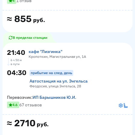
1 отзыв
4
≈
855
руб.
В пределах станции
21:40
кафе "Лизгинка"
Кропоткин, Магистральная ул, 1А
6 ч 50 м
в пути
04:30
прибытие на след. день
Автостанция на ул. Энгельса
Феодосия, улица Энгельса, 28
Перевозчик:
ИП Барышников Ю.И.
67 отзывов
4.6
≈
2710
руб.