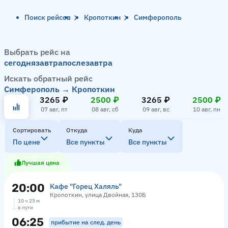
Поиск рейсов
Кропоткин
Симферополь
Выбрать рейс на
сегодня
завтра
послезавтра
Искать обратный рейс
Симферополь → Кропоткин
3265 ₽
2500 ₽
3265 ₽
2500 ₽
07 авг, пт
08 авг, сб
09 авг, вс
10 авг, пн
Сортировать
Откуда
Куда
По цене
Все пункты
Все пункты
Лучшая цена
20:00
Кафе "Горец Халяль"
Кропоткин, улица Двойная, 130Б
10 ч 25 м
в пути
06:25
прибытие на след. день