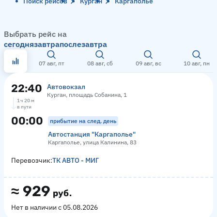
Поиск рейсов
Курган
Каргаполье
Выбрать рейс на
сегодня
завтра
послезавтра
07 авг, пт
08 авг, сб
09 авг, вс
10 авг, пн
22:40
Автовокзал
Курган, площадь Собанина, 1
1 ч 20 м
в пути
00:00
прибытие на след. день
Автостанция "Каргаполье"
Каргаполье, улица Калинина, 83
Перевозчик:
ТК АВТО - МИГ
≈
929
руб.
Нет в наличии с 05.08.2026